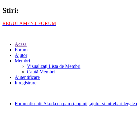
Stiri:
REGULAMENT FORUM
Acasa
Forum
Ajutor
Membri
Vizualizaţi Lista de Membri
Caută Membri
Autentificare
Înregistrare
Forum discutii Skoda cu pareri, opinii, ajutor si intrebari legat