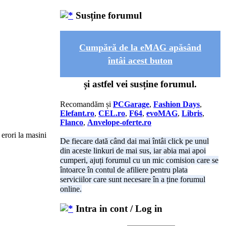
Susține forumul
Cumpără de la eMAG apăsând
întâi acest buton
și astfel vei susține forumul.
Recomandăm și
PCGarage
,
Fashion Days
,
Elefant.ro
,
CEL.ro
,
F64
,
evoMAG
,
Libris
,
Flanco
,
Anvelope-oferte.ro
 erori la masini
De fiecare dată când dai mai întâi click pe unul
din aceste linkuri de mai sus, iar abia mai apoi
cumperi, ajuți forumul cu un mic comision care se
întoarce în contul de afiliere pentru plata
serviciilor care sunt necesare în a ține forumul
online.
Intra in cont / Log in