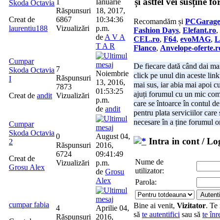
și astfel vei susține f
1
Ianuarie
Skoda Octavia
Răspunsuri
18, 2017,
Creat de
6867
10:34:36
Recomandăm și
PCGarag
laurentiu188
Vizualizări
p.m.
Fashion Days
,
Elefant.ro
,
de
A V A
CEL.ro
,
F64
,
evoMAG
,
L
T A R
Flanco
,
Anvelope-oferte.r
Cumpar
De fiecare dată când dai mai
7
Skoda Octavia
Noiembrie
click pe unul din aceste link
Răspunsuri
I
13, 2016,
mai sus, iar abia mai apoi c
7873
01:53:25
ajuți forumul cu un mic com
Creat de
andit
Vizualizări
p.m.
care se întoarce în contul de 
de
andit
pentru plata serviciilor care
necesare în a ține forumul o
Cumpar
Skoda Octavia
0
August 04,
Intra in cont / Lo
2
Răspunsuri
2016,
6724
09:41:49
Creat de
Nume de
Vizualizări
p.m.
Grosu Alex
utilizator:
de
Grosu
Alex
Parola:
cumpar fabia
Bine ai venit,
Vizitator
. Te
4
Aprilie 04,
să
te autentifici
sau să
te înr
Răspunsuri
2016,