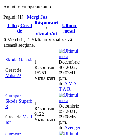
Anunturi cumparare auto
Pagini: [
1
]
Mergi Jos
Răspunsuri
Titlu
/
Creat
Ultimul
/
de
mesaj
Vizualizări
0 Membri şi 1 Vizitator vizualizează
această secţiune.
Skoda Octavia
1
Decembrie
Răspunsuri
30, 2022,
Creat de
15251
09:03:41
Mihai22
Vizualizări
p.m.
de
A V A
T A R
Cumpar
Skoda Superb
1
Octombrie
3
Răspunsuri
05, 2021,
9122
Creat de
Vlad
09:08:46
Vizualizări
Ion
p.m.
de
Avenger
Cumpar