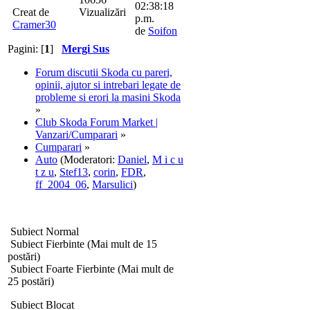
02:38:18
Creat de
Vizualizări
p.m.
Cramer30
de
Soifon
Pagini: [
1
]
Mergi Sus
Forum discutii Skoda cu pareri,
opinii, ajutor si intrebari legate de
probleme si erori la masini Skoda
»
Club Skoda Forum Market |
Vanzari/Cumparari
»
Cumparari
»
Auto
(Moderatori:
Daniel
,
M i c u
t z u
,
Stef13
,
corin
,
FDR
,
ff_2004_06
,
Marsulici
)
Subiect Normal
Subiect Fierbinte (Mai mult de 15
postări)
Subiect Foarte Fierbinte (Mai mult de
25 postări)
Subiect Blocat