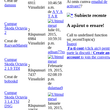
Creat de
Ai omis cumva
emailul de
6911
10:46:58
danuuu
activare?
?
Vizualizări
a.m.
de
A V A
Subiecte recente
T A R
Cumpar
A apărut o eroare!
Škoda Octavia
2
Iulie 01,
2
Răspunsuri
2015,
Call to undefined function
6984
10:59:31
ssi_recentTopics()
Creat de
Vizualizări
p.m.
Înapoi
RazvanMangir
de
Fa-ti cont
(click aici) pentr
adisan77ro
parte la discutii /
Create an
account
to join the convers
Cumpar
Skoda Octavia
2
Februarie
2 1.9 TDI
Răspunsuri
19, 2015,
7437
02:08:19
Creat de
Vizualizări
p.m.
boboskd
de
dulamaa9
Cumpar
Skoda Octavia
2
3 1.4 TSI
Ianuarie
Răspunsuri
DSG
10, 2015,
10656