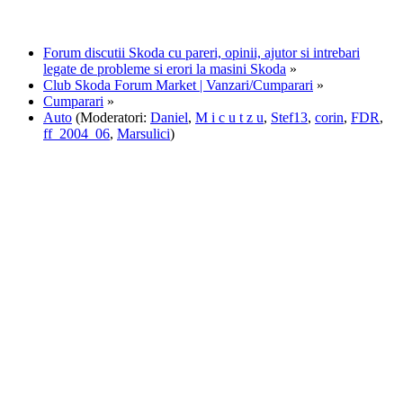
Forum discutii Skoda cu pareri, opinii, ajutor si intrebari
legate de probleme si erori la masini Skoda
»
Club Skoda Forum Market | Vanzari/Cumparari
»
Cumparari
»
Auto
(Moderatori:
Daniel
,
M i c u t z u
,
Stef13
,
corin
,
FDR
,
ff_2004_06
,
Marsulici
)