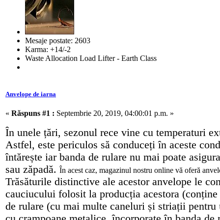
Mesaje postate: 2603
Karma: +14/-2
Waste Allocation Load Lifter - Earth Class
Anvelope de iarna
«
Răspuns #1 :
Septembrie 20, 2019, 04:00:01 p.m. »
În unele țări, sezonul rece vine cu temperaturi e
Astfel, este periculos să conduceți în aceste cond
întărește iar banda de rulare nu mai poate asigur
sau zăpadă.
În acest caz, magazinul nostru online vă oferă anvel
Trăsăturile distinctive ale acestor anvelope le c
cauciucului folosit la producția acestora (conține 
de rulare (cu mai multe caneluri și striații pent
cu crampoane metalice, încorporate în banda de r