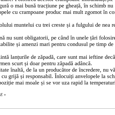
igură o mai bună tracțiune pe gheață, în schimb nu 
opele cu crampoane produc mai mult zgomot în co
lului muntelui cu trei creste și a fulgului de nea r
 nu sunt obligatorii, pe când în unele țări folosir
tabilite și amenzi mari pentru condusul pe timp de 
intă lanțurile de zăpadă, care sunt mai ieftine decâ
termen scurt și doar pentru zăpadă adâncă.
tate înaltă, de la un producător de încredere, nu vă
i cu grijă și responsabil. Înlocuiți anvelopele la s
oziție mai moale și se vor uza rapid la temperatur
 E
»