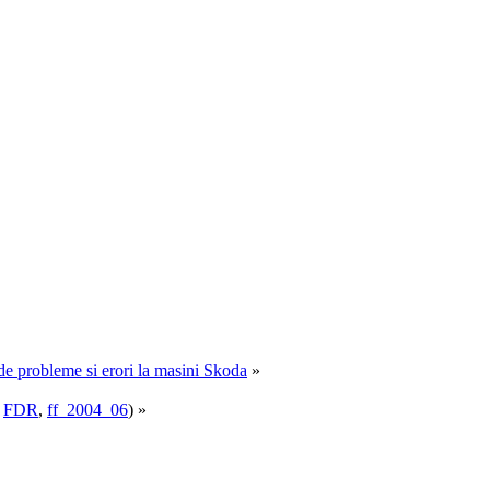
e de probleme si erori la masini Skoda
»
,
FDR
,
ff_2004_06
) »