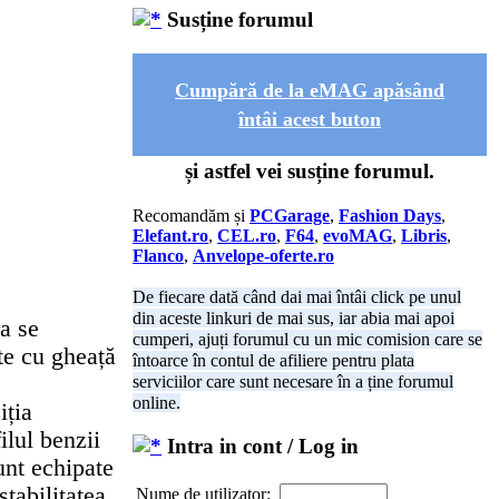
Susține forumul
Cumpără de la eMAG apăsând
întâi acest buton
și astfel vei susține forumul.
Recomandăm și
PCGarage
,
Fashion Days
,
Elefant.ro
,
CEL.ro
,
F64
,
evoMAG
,
Libris
,
Flanco
,
Anvelope-oferte.ro
De fiecare dată când dai mai întâi click pe unul
din aceste linkuri de mai sus, iar abia mai apoi
ra se
cumperi, ajuți forumul cu un mic comision care se
te cu gheață
întoarce în contul de afiliere pentru plata
serviciilor care sunt necesare în a ține forumul
online.
iția
ilul benzii
Intra in cont / Log in
nt echipate
tabilitatea
Nume de utilizator: