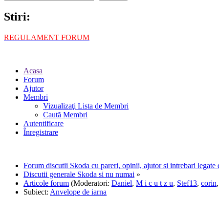
Stiri:
REGULAMENT FORUM
Acasa
Forum
Ajutor
Membri
Vizualizaţi Lista de Membri
Caută Membri
Autentificare
Înregistrare
Forum discutii Skoda cu pareri, opinii, ajutor si intrebari legat
Discutii generale Skoda si nu numai
»
Articole forum
(Moderatori:
Daniel
,
M i c u t z u
,
Stef13
,
corin
Subiect:
Anvelope de iarna