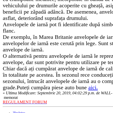
vehiculului pe drumurile acoperite cu gheață, as
beneficii pe zăpadă adâncă. De asemenea, anvel
asflat, deteriorând suprafața drumului.
Anvelopele de iarnă pot fi identificate după simbo
flanc.
De exemplu, în Marea Britanie anvelopele de iarnă
anvelopelor de iarnă este cerută prin lege. Sunt s
anvelope de iarnă.
O alternativă pentru anvelopele de iarnă le reprez
anvelope, dar sunt potrivite pentru utilizare pe 
Chiar dacă ați cumpărat anvelope de iarnă de cali
în totalitate pe acestea. În sezonul rece conduceț
sezonului, întrucât anvelopele de iarnă au o comp
grade.Puteți cumpăra piese auto bune
aici.
«
Ultima Modificare: Septembrie 20, 2019, 04:02:29 p.m. de WALL-
memorat
REGULAMENT FORUM