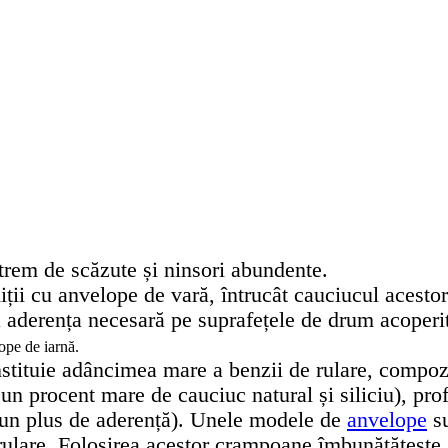
xtrem de scăzute și ninsori abundente.
iții cu anvelope de vară, întrucât cauciucul acesto
a aderența necesară pe suprafețele de drum acoperi
ope de iarnă.
onstituie adâncimea mare a benzii de rulare, compoz
un procent mare de cauciuc natural și siliciu), prof
ru un plus de aderență). Unele modele de
anvelope
su
ulare. Folosirea acestor crampoane îmbunătățește s