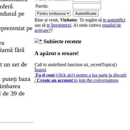
oferă
Parola:
ndusul pe
Bine ai venit,
Vizitator
. Te rugăm să
te autentifici
sau să
te înregistrezi
. Ai omis cumva
emailul de
eprezentat pe
activare?
?
Subiecte recente
ea
iarnă fără
A apărut o eroare!
t un set de
Call to undefined function ssi_recentTopics()
Înapoi
Fa-ti cont
(click aici) pentru a lua parte la discutii
 puteți baza
/
Create an account
to join the conversations
chimbarea
i de 39 de