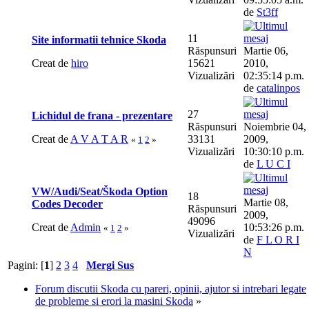
de
St3ff
11
Site informatii tehnice Skoda
Răspunsuri
Martie 06,
Creat de
hiro
15621
2010,
Vizualizări
02:35:14 p.m.
de
catalinpos
27
Lichidul de frana - prezentare
Răspunsuri
Noiembrie 04,
Creat de
A V A T A R
33131
2009,
«
1
2
»
Vizualizări
10:30:10 p.m.
de
L U C I
VW/Audi/Seat/Škoda Option
18
Martie 08,
Codes Decoder
Răspunsuri
2009,
49096
Creat de
Admin
10:53:26 p.m.
«
1
2
»
Vizualizări
de
F L O R I
N
Pagini: [
1
]
2
3
4
Mergi Sus
Forum discutii Skoda cu pareri, opinii, ajutor si intrebari legate
de probleme si erori la masini Skoda
»