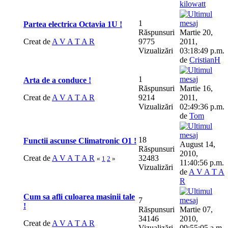
kilowatt
1
Partea electrica Octavia 1U !
Răspunsuri
Martie 20,
Creat de
A V A T A R
9775
2011,
Vizualizări
03:18:49 p.m.
de
CristianH
1
Arta de a conduce !
Răspunsuri
Martie 16,
Creat de
A V A T A R
9214
2011,
Vizualizări
02:49:36 p.m.
de
Tom
18
Functii ascunse Climatronic O1 !
August 14,
Răspunsuri
2010,
Creat de
A V A T A R
32483
«
1
2
»
11:40:56 p.m.
Vizualizări
de
A V A T A
R
Cum sa afli culoarea masinii tale
7
!
Răspunsuri
Martie 07,
34146
2010,
Creat de
A V A T A R
Vizualizări
09:55:05 a.m.