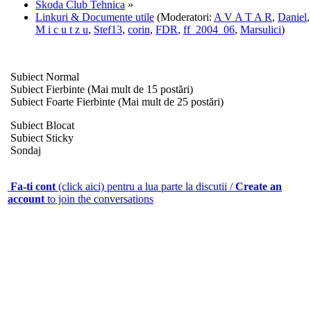
Skoda Club Tehnica
»
Linkuri & Documente utile
(Moderatori:
A V A T A R
,
Daniel
,
M i c u t z u
,
Stef13
,
corin
,
FDR
,
ff_2004_06
,
Marsulici
)
Subiect Normal
Subiect Fierbinte (Mai mult de 15 postări)
Subiect Foarte Fierbinte (Mai mult de 25 postări)
Subiect Blocat
Subiect Sticky
Sondaj
Fa-ti cont
(click aici) pentru a lua parte la discutii /
Create an
account
to join the conversations