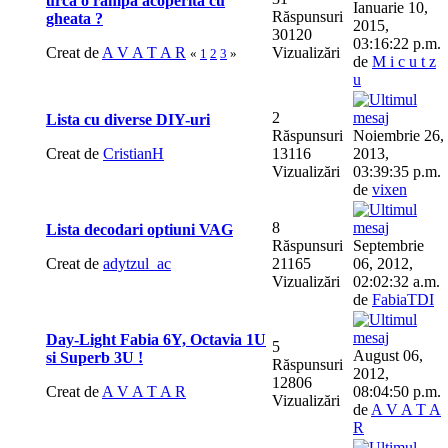
urca o rampa acoperita cu
Ianuarie 10,
Răspunsuri
gheata ?
2015,
30120
03:16:22 p.m.
Creat de
A V A T A R
Vizualizări
«
1
2
3
»
de
M i c u t z
u
2
Lista cu diverse DIY-uri
Răspunsuri
Noiembrie 26,
Creat de
CristianH
13116
2013,
Vizualizări
03:39:35 p.m.
de
vixen
8
Lista decodari optiuni VAG
Răspunsuri
Septembrie
Creat de
adytzul_ac
21165
06, 2012,
Vizualizări
02:02:32 a.m.
de
FabiaTDI
Day-Light Fabia 6Y, Octavia 1U
5
August 06,
si Superb 3U !
Răspunsuri
2012,
12806
Creat de
A V A T A R
08:04:50 p.m.
Vizualizări
de
A V A T A
R