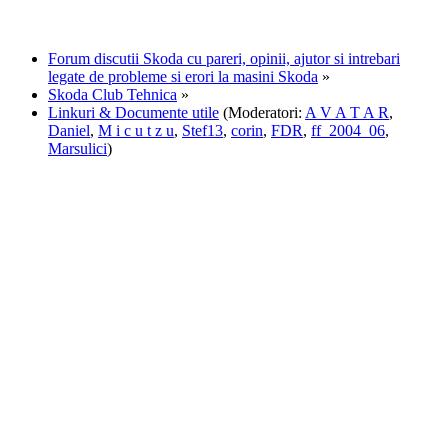
Forum discutii Skoda cu pareri, opinii, ajutor si intrebari
legate de probleme si erori la masini Skoda
»
Skoda Club Tehnica
»
Linkuri & Documente utile
(Moderatori:
A V A T A R
,
Daniel
,
M i c u t z u
,
Stef13
,
corin
,
FDR
,
ff_2004_06
,
Marsulici
)