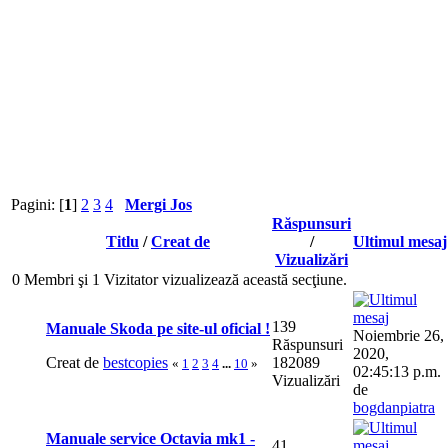
Pagini: [
1
]
2
3
4
Mergi Jos
Răspunsuri
Titlu
/
Creat de
/
Ultimul mesaj
Vizualizări
0 Membri şi 1 Vizitator vizualizează această secţiune.
139
Manuale Skoda pe site-ul oficial !
Noiembrie 26,
Răspunsuri
2020,
Creat de
bestcopies
182089
«
1
2
3
4
...
10
»
02:45:13 p.m.
Vizualizări
de
bogdanpiatra
Manuale service Octavia mk1 -
41