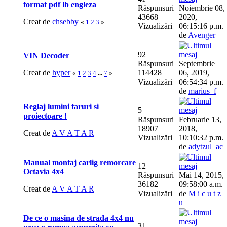
format pdf lb engleza
Răspunsuri
Noiembrie 08,
43668
2020,
Creat de
chsebby
«
1
2
3
»
Vizualizări
06:15:16 p.m.
de
Avenger
92
VIN Decoder
Răspunsuri
Septembrie
Creat de
hyper
114428
06, 2019,
«
1
2
3
4
...
7
»
Vizualizări
06:54:34 p.m.
de
marius_f
Reglaj lumini faruri si
5
proiectoare !
Răspunsuri
Februarie 13,
18907
2018,
Creat de
A V A T A R
Vizualizări
10:10:32 p.m.
de
adytzul_ac
Manual montaj carlig remorcare
12
Octavia 4x4
Răspunsuri
Mai 14, 2015,
36182
09:58:00 a.m.
Creat de
A V A T A R
Vizualizări
de
M i c u t z
u
De ce o masina de strada 4x4 nu
31