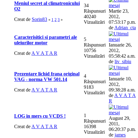
Meniul secret al climatronicului
34
O2
Răspunsuri
Martie 23,
40240
2012,
Creat de
Sorin83
«
1
2
3
»
Vizualizări
07:53:17 p.m.
de
Adrian_cta
Caracterisitici si parametri ale
5
uleiurilor motor
Răspunsuri
Ianuarie 26,
10756
2012,
Creat de
A V A T A R
Vizualizări
05:58:42 a.m.
de
liv_sibiu
Prezentare lichid frana original
4
Ianuarie 10,
VAG - norma VW 501.14
Răspunsuri
2012,
9183
Creat de
A V A T A R
09:38:28 a.m.
Vizualizări
de
A V A T A
R
1
LOG in mers cu VCDS !
August 29,
Răspunsuri
2011,
Creat de
A V A T A R
16398
06:20:37 p.m.
Vizualizări
de
james