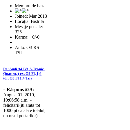
Membru de baza
Joined: Mar 2013
Locaţia: Bistrita
Mesaje postate:
325
Karma: +0/-0
Auto: O3 RS
TSI
Re: Audi A4 B9, S-Tronic,
Quattro, ( ex. O2 Fl, 1,6
tdi; O3 Fl 1.4 Tsi)
«
Răspuns #29 :
August 01, 2019,
10:06:58 a.m. »
felicitari!(iti arata tot
1000 pt ca ala e totalul,
nu nr-ul postarilor)