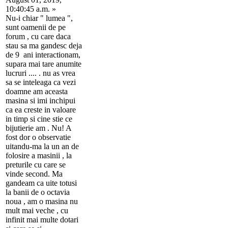
10:40:45 a.m. »
Nu-i chiar " lumea ",
sunt oamenii de pe
forum , cu care daca
stau sa ma gandesc deja
de 9 ani interactionam,
supara mai tare anumite
lucruri .... . nu as vrea
sa se inteleaga ca vezi
doamne am aceasta
masina si imi inchipui
ca ea creste in valoare
in timp si cine stie ce
bijutierie am . Nu! A
fost dor o observatie
uitandu-ma la un an de
folosire a masinii , la
preturile cu care se
vinde second. Ma
gandeam ca uite totusi
la banii de o octavia
noua , am o masina nu
mult mai veche , cu
infinit mai multe dotari