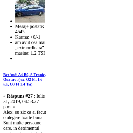
Mesaje postate:
4545
Karma: +0/-1
am avut cea mai
,,extraordinara''
masina: 1.2 TSI
Re: Audi A4 B9, S-Tronic,
Quattro, ( ex. O2 Fl, 1,6
tdi; O3 Fl 1.4 Tsi)
«
Răspuns #27 :
Iulie
31, 2019, 04:53:27
p.m. »
Alex, eu zic ca ai facut
o alegere foarte buna.
Sunt multe persoane
care, in detrimentul