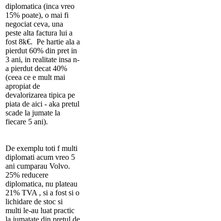
diplomatica (inca vreo
15% poate), o mai fi
negociat ceva, una
peste alta factura lui a
fost 8k€. Pe hartie ala a
pierdut 60% din pret in
3 ani, in realitate insa n-
a pierdut decat 40%
(ceea ce e mult mai
apropiat de
devalorizarea tipica pe
piata de aici - aka pretul
scade la jumate la
fiecare 5 ani).
De exemplu toti f multi
diplomati acum vreo 5
ani cumparau Volvo.
25% reducere
diplomatica, nu plateau
21% TVA , si a fost si o
lichidare de stoc si
multi le-au luat practic
la jumatate din pretul de