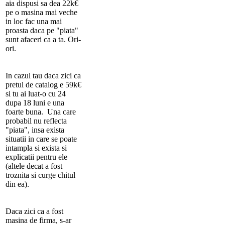
aia dispusi sa dea 22k€
pe o masina mai veche
in loc fac una mai
proasta daca pe "piata"
sunt afaceri ca a ta. Ori-
ori.
In cazul tau daca zici ca
pretul de catalog e 59k€
si tu ai luat-o cu 24
dupa 18 luni e una
foarte buna. Una care
probabil nu reflecta
"piata", insa exista
situatii in care se poate
intampla si exista si
explicatii pentru ele
(altele decat a fost
troznita si curge chitul
din ea).
Daca zici ca a fost
masina de firma, s-ar