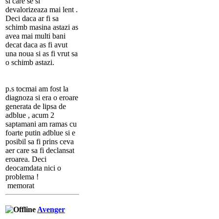
si care se si
devalorizeaza mai lent .
Deci daca ar fi sa
schimb masina astazi as
avea mai multi bani
decat daca as fi avut
una noua si as fi vrut sa
o schimb astazi.
p.s tocmai am fost la
diagnoza si era o eroare
generata de lipsa de
adblue , acum 2
saptamani am ramas cu
foarte putin adblue si e
posibil sa fi prins ceva
aer care sa fi declansat
eroarea. Deci
deocamdata nici o
problema !
memorat
Avenger