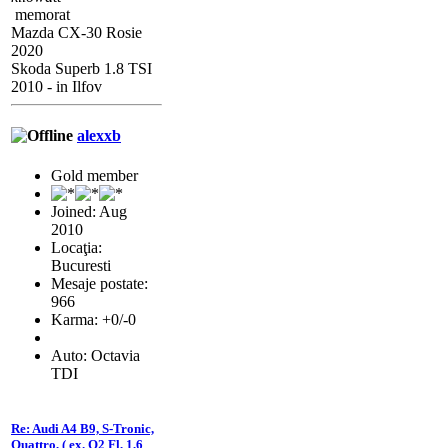
memorat
Mazda CX-30 Rosie
2020
Skoda Superb 1.8 TSI
2010 - in Ilfov
alexxb
Gold member
Joined: Aug
2010
Locaţia:
Bucuresti
Mesaje postate:
966
Karma: +0/-0
Auto: Octavia
TDI
Re: Audi A4 B9, S-Tronic,
Quattro, ( ex. O2 Fl, 1,6