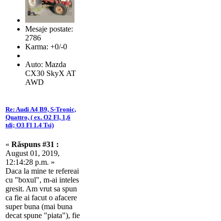
Mesaje postate:
2786
Karma: +0/-0
Auto: Mazda
CX30 SkyX AT
AWD
Re: Audi A4 B9, S-Tronic,
Quattro, ( ex. O2 Fl, 1,6
tdi; O3 Fl 1.4 Tsi)
«
Răspuns #31 :
August 01, 2019,
12:14:28 p.m. »
Daca la mine te refereai
cu "boxul", m-ai inteles
gresit. Am vrut sa spun
ca fie ai facut o afacere
super buna (mai buna
decat spune "piata"), fie