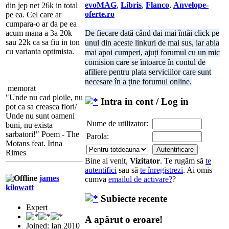
evoMAG
,
Libris
,
Flanco
,
Anvelope-
din jep net 26k in total
oferte.ro
pe ea. Cel care ar
cumpara-o ar da pe ea
De fiecare dată când dai mai întâi click pe
acum mana a 3a 20k
sau 22k ca sa fiu in ton
unul din aceste linkuri de mai sus, iar abia
cu varianta optimista.
mai apoi cumperi, ajuți forumul cu un mic
comision care se întoarce în contul de
afiliere pentru plata serviciilor care sunt
necesare în a ține forumul online.
memorat
"Unde nu cad ploile, nu
Intra in cont / Log in
pot ca sa creasca flori/
Unde nu sunt oameni
Nume de utilizator:
buni, nu exista
sarbatori!" Poem - The
Parola:
Motans feat. Irina
Rimes
Bine ai venit,
Vizitator
. Te rugăm să
te
autentifici
sau să
te înregistrezi
. Ai omis
james
cumva
emailul de activare?
?
kilowatt
Subiecte recente
Expert
A apărut o eroare!
Joined: Ian 2010