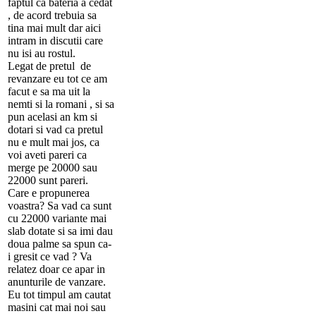
faptul ca bateria a cedat
, de acord trebuia sa
tina mai mult dar aici
intram in discutii care
nu isi au rostul.
Legat de pretul de
revanzare eu tot ce am
facut e sa ma uit la
nemti si la romani , si sa
pun acelasi an km si
dotari si vad ca pretul
nu e mult mai jos, ca
voi aveti pareri ca
merge pe 20000 sau
22000 sunt pareri.
Care e propunerea
voastra? Sa vad ca sunt
cu 22000 variante mai
slab dotate si sa imi dau
doua palme sa spun ca-
i gresit ce vad ? Va
relatez doar ce apar in
anunturile de vanzare.
Eu tot timpul am cautat
masini cat mai noi sau