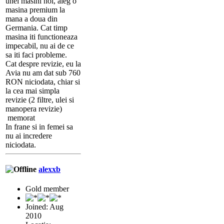
unei masini noi, aleg o
masina premium la
mana a doua din
Germania. Cat timp
masina iti functioneaza
impecabil, nu ai de ce
sa iti faci probleme.
Cat despre revizie, eu la
Avia nu am dat sub 760
RON niciodata, chiar si
la cea mai simpla
revizie (2 filtre, ulei si
manopera revizie)
memorat
In frane si in femei sa
nu ai incredere
niciodata.
alexxb
Gold member
Joined: Aug
2010