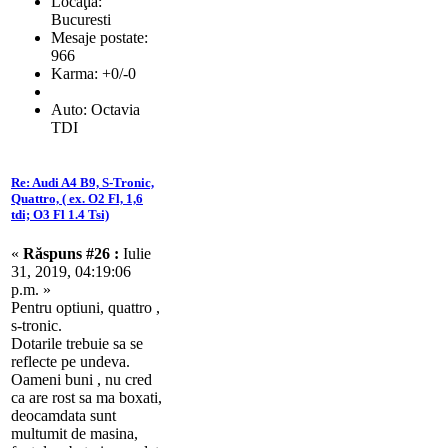
Locaţia:
Bucuresti
Mesaje postate:
966
Karma: +0/-0
Auto: Octavia
TDI
Re: Audi A4 B9, S-Tronic,
Quattro, ( ex. O2 Fl, 1,6
tdi; O3 Fl 1.4 Tsi)
«
Răspuns #26 :
Iulie
31, 2019, 04:19:06
p.m. »
Pentru optiuni, quattro ,
s-tronic.
Dotarile trebuie sa se
reflecte pe undeva.
Oameni buni , nu cred
ca are rost sa ma boxati,
deocamdata sunt
multumit de masina,