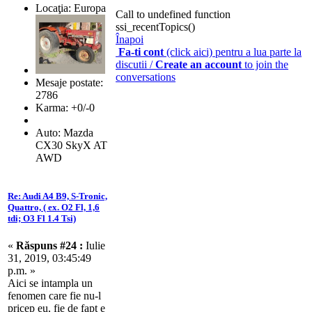
Locaţia: Europa
Call to undefined function
ssi_recentTopics()
Înapoi
Fa-ti cont
(click aici) pentru a lua parte la
discutii /
Create an account
to join the
conversations
Mesaje postate:
2786
Karma: +0/-0
Auto: Mazda
CX30 SkyX AT
AWD
Re: Audi A4 B9, S-Tronic,
Quattro, ( ex. O2 Fl, 1,6
tdi; O3 Fl 1.4 Tsi)
«
Răspuns #24 :
Iulie
31, 2019, 03:45:49
p.m. »
Aici se intampla un
fenomen care fie nu-l
pricep eu, fie de fapt e