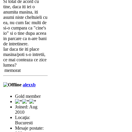
Si total de acord cu
tine, daca iti iei o
anumita masina, iti
asumi niste cheltuieli cu
ea, nu cum fac multi de
si-o cumpara ca "cine's
io" si o tine dupa aceea
in parcare ca n-are bani
de intretinere.
Iar daca tie iti place
masina/poti s-o intretii,
ce mai conteaza ce zice
lumea?
memorat
alexxb
Gold member
Joined: Aug
2010
Locaţia:
Bucuresti
Mesaje postate: