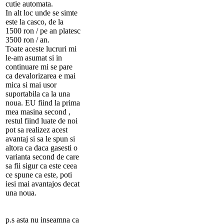
cutie automata.
In alt loc unde se simte
este la casco, de la
1500 ron / pe an platesc
3500 ron / an.
Toate aceste lucruri mi
le-am asumat si in
continuare mi se pare
ca devalorizarea e mai
mica si mai usor
suportabila ca la una
noua. EU fiind la prima
mea masina second ,
restul fiind luate de noi
pot sa realizez acest
avantaj si sa le spun si
altora ca daca gasesti o
varianta second de care
sa fii sigur ca este ceea
ce spune ca este, poti
iesi mai avantajos decat
una noua.
p.s asta nu inseamna ca