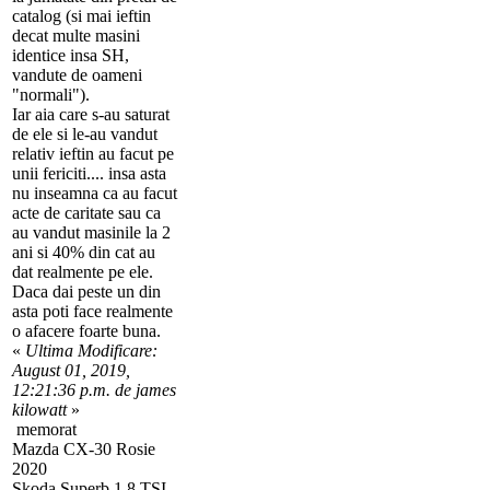
catalog (si mai ieftin
decat multe masini
identice insa SH,
vandute de oameni
"normali").
Iar aia care s-au saturat
de ele si le-au vandut
relativ ieftin au facut pe
unii fericiti.... insa asta
nu inseamna ca au facut
acte de caritate sau ca
au vandut masinile la 2
ani si 40% din cat au
dat realmente pe ele.
Daca dai peste un din
asta poti face realmente
o afacere foarte buna.
«
Ultima Modificare:
August 01, 2019,
12:21:36 p.m. de james
kilowatt
»
memorat
Mazda CX-30 Rosie
2020
Skoda Superb 1.8 TSI