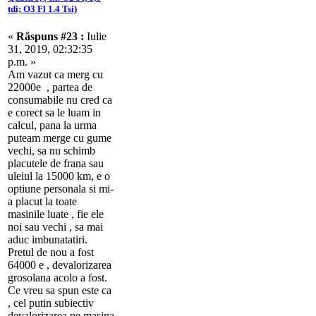
tdi; O3 Fl 1.4 Tsi)
«
Răspuns #23 :
Iulie
31, 2019, 02:32:35
p.m. »
Am vazut ca merg cu
22000e , partea de
consumabile nu cred ca
e corect sa le luam in
calcul, pana la urma
puteam merge cu gume
vechi, sa nu schimb
placutele de frana sau
uleiul la 15000 km, e o
optiune personala si mi-
a placut la toate
masinile luate , fie ele
noi sau vechi , sa mai
aduc imbunatatiri.
Pretul de nou a fost
64000 e , devalorizarea
grosolana acolo a fost.
Ce vreu sa spun este ca
, cel putin subiectiv
devalorizarea pe masina