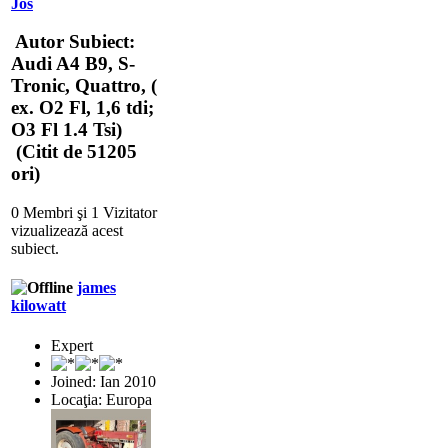
Jos
Autor
Subiect:
Audi A4 B9, S-
Tronic, Quattro, (
ex. O2 Fl, 1,6 tdi;
O3 Fl 1.4 Tsi)
(Citit de 51205
ori)
0 Membri şi 1 Vizitator
vizualizează acest
subiect.
james
kilowatt
Expert
Joined: Ian 2010
Locaţia: Europa