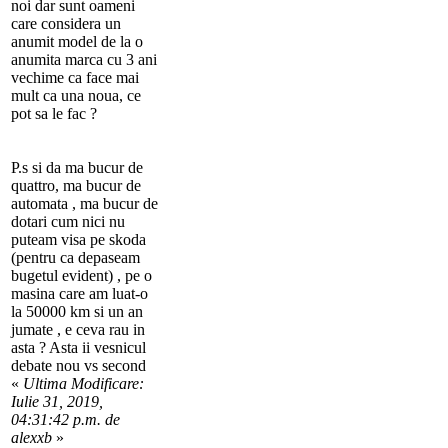
noi dar sunt oameni
care considera un
anumit model de la o
anumita marca cu 3 ani
vechime ca face mai
mult ca una noua, ce
pot sa le fac ?
P.s si da ma bucur de
quattro, ma bucur de
automata , ma bucur de
dotari cum nici nu
puteam visa pe skoda
(pentru ca depaseam
bugetul evident) , pe o
masina care am luat-o
la 50000 km si un an
jumate , e ceva rau in
asta ? Asta ii vesnicul
debate nou vs second
«
Ultima Modificare:
Iulie 31, 2019,
04:31:42 p.m. de
alexxb
»