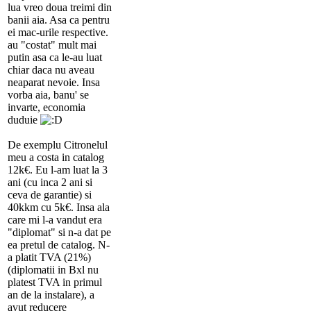
lua vreo doua treimi din
banii aia. Asa ca pentru
ei mac-urile respective.
au "costat" mult mai
putin asa ca le-au luat
chiar daca nu aveau
neaparat nevoie. Insa
vorba aia, banu' se
invarte, economia
duduie
De exemplu Citronelul
meu a costa in catalog
12k€. Eu l-am luat la 3
ani (cu inca 2 ani si
ceva de garantie) si
40kkm cu 5k€. Insa ala
care mi l-a vandut era
"diplomat" si n-a dat pe
ea pretul de catalog. N-
a platit TVA (21%)
(diplomatii in Bxl nu
platest TVA in primul
an de la instalare), a
avut reducere