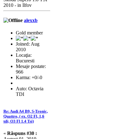
2010 - in Ilfov
alexxb
Gold member
Joined: Aug
2010
Locaţia:
Bucuresti
Mesaje postate:
966
Karma: +0/-0
Auto: Octavia
TDI
Re: Audi A4 B9, S-Tronic,
Quattro, ( ex. O2 Fl, 1,6
tdi; O3 Fl 1.4 Tsi)
«
Răspuns #30 :
August 01, 2019,