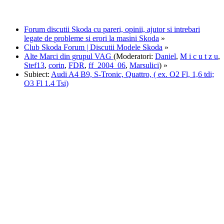
Forum discutii Skoda cu pareri, opinii, ajutor si intrebari
legate de probleme si erori la masini Skoda
»
Club Skoda Forum | Discutii Modele Skoda
»
Alte Marci din grupul VAG
(Moderatori:
Daniel
,
M i c u t z u
,
Stef13
,
corin
,
FDR
,
ff_2004_06
,
Marsulici
) »
Subiect:
Audi A4 B9, S-Tronic, Quattro, ( ex. O2 Fl, 1,6 tdi;
O3 Fl 1.4 Tsi)