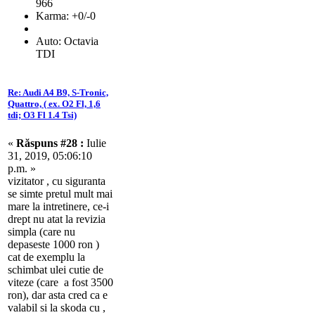
966
Karma: +0/-0
Auto: Octavia
TDI
Re: Audi A4 B9, S-Tronic,
Quattro, ( ex. O2 Fl, 1,6
tdi; O3 Fl 1.4 Tsi)
«
Răspuns #28 :
Iulie
31, 2019, 05:06:10
p.m. »
vizitator , cu siguranta
se simte pretul mult mai
mare la intretinere, ce-i
drept nu atat la revizia
simpla (care nu
depaseste 1000 ron )
cat de exemplu la
schimbat ulei cutie de
viteze (care a fost 3500
ron), dar asta cred ca e
valabil si la skoda cu ,