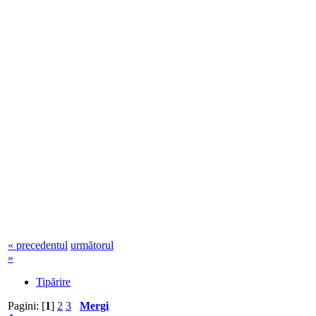
« precedentul
următorul
»
Tipărire
Pagini: [
1
]
2
3
Mergi