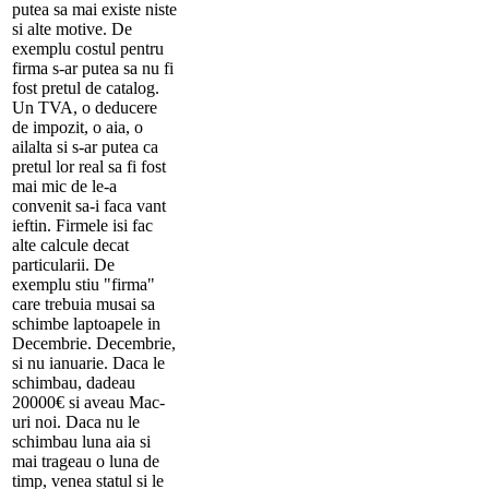
putea sa mai existe niste
si alte motive. De
exemplu costul pentru
firma s-ar putea sa nu fi
fost pretul de catalog.
Un TVA, o deducere
de impozit, o aia, o
ailalta si s-ar putea ca
pretul lor real sa fi fost
mai mic de le-a
convenit sa-i faca vant
ieftin. Firmele isi fac
alte calcule decat
particularii. De
exemplu stiu "firma"
care trebuia musai sa
schimbe laptoapele in
Decembrie. Decembrie,
si nu ianuarie. Daca le
schimbau, dadeau
20000€ si aveau Mac-
uri noi. Daca nu le
schimbau luna aia si
mai trageau o luna de
timp, venea statul si le