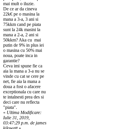
mai mult o iluzie.
De ce ar da cineva
22k€ pe o masina la
mana a 3-a, 3 ani si
75kkm cand pe piata
sunt la 24k masini la
mana a 2-a, 2 ani si
50kkm? Aka cu mai
putin de 9% in plus iei
o masina cu 50% mai
noua, poate inca in
garantie?
Ceva imi spune fie ca
aia la mana a 3-a nu se
vinde cu cat se cere pe
net, fie aia la mana a
doua a fost o afacere
exceptionala cu care nu
te intalnesti prea des si
deci care nu reflecta
"piata".
«
Ultima Modificare:
Iulie 31, 2019,
03:47:29 p.m. de james
kilowatt
»