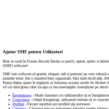
Ajutor SMF pentru Utilizatori
Bine ai venit în Forum discutii Skoda cu pareri, opinii, ajutor si int
(SMF) software!
SMF este software-ul gratuit, elegant, util si puternic pe care rulează 
anumite teme, într-o manieră bine organizată. Mai mult decât atât, SMF 
Puteţi obţine ajutor în legătură cu folosirea acestor unelte fie făcând cl
vă vor direcţiona către locaţia cu documentaţiile centralizate pe siteul
Înregistrarea
- Multe forumuri cer utilizatorilor să se înregistre
Conectarea
- Odată înregistraţi, utilizatorii trebuie să se conect
Profilul
- Fiecare membru are profilul său personal.
Căutarea
- Căutarea este un instrument folositor pentru găsirea i