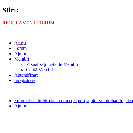
Stiri:
REGULAMENT FORUM
Acasa
Forum
Ajutor
Membri
Vizualizaţi Lista de Membri
Caută Membri
Autentificare
Înregistrare
Forum discutii Skoda cu pareri, opinii, ajutor si intrebari legat
Ajutor