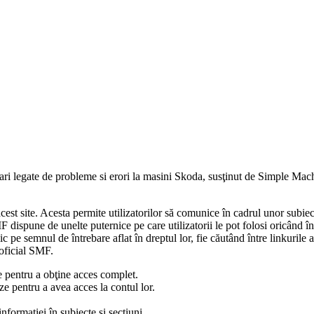
rebari legate de probleme si erori la masini Skoda, susţinut de Simple M
acest site. Acesta permite utilizatorilor să comunice în cadrul unor subiec
dispune de unelte puternice pe care utilizatorii le pot folosi oricând în 
ic pe semnul de întrebare aflat în dreptul lor, fie căutând între linkurile 
 oficial SMF.
ze pentru a obţine acces complet.
eze pentru a avea acces la contul lor.
nformaţiei în subiecte şi secţiuni.