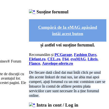
Susține forumul
Cumpără de la eMAG apăsând
întâi acest buton
și astfel vei susține forumul.
Recomandăm și
PCGarage
,
Fashion Days
,
Elefant.ro
,
CEL.ro
,
F64
,
evoMAG
,
Libris
,
achines® Forum
Flanco
,
Anvelope-oferte.ro
De fiecare dată când dai mai întâi click pe unul
te de discuţii cu
din aceste linkuri de mai sus, iar abia mai apoi
avantajul lor.
cumperi, ajuți forumul cu un mic comision care se
acestei pagini. Ele
întoarce în contul de afiliere pentru plata
serviciilor care sunt necesare în a ține forumul
online.
Intra in cont / Log in