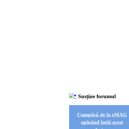
Susține forumul
Cumpără de la eMAG
apăsând întâi acest