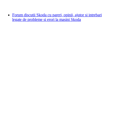
Forum discutii Skoda cu pareri, opinii, ajutor si intrebari
legate de probleme si erori la masini Skoda