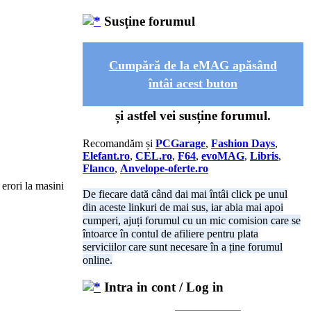
Susține forumul
Cumpără de la eMAG apăsând
întâi acest buton
și astfel vei susține forumul.
Recomandăm și
PCGarage
,
Fashion Days
,
Elefant.ro
,
CEL.ro
,
F64
,
evoMAG
,
Libris
,
Flanco
,
Anvelope-oferte.ro
 erori la masini
De fiecare dată când dai mai întâi click pe unul
din aceste linkuri de mai sus, iar abia mai apoi
cumperi, ajuți forumul cu un mic comision care se
întoarce în contul de afiliere pentru plata
serviciilor care sunt necesare în a ține forumul
online.
Intra in cont / Log in