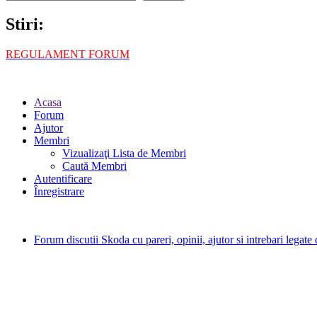
Stiri:
REGULAMENT FORUM
Acasa
Forum
Ajutor
Membri
Vizualizaţi Lista de Membri
Caută Membri
Autentificare
Înregistrare
Forum discutii Skoda cu pareri, opinii, ajutor si intrebari legat