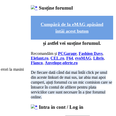
Susține forumul
Cumpără de la eMAG apăsând
întâi acest buton
și astfel vei susține forumul.
Recomandăm și
PCGarage
,
Fashion Days
,
Elefant.ro
,
CEL.ro
,
F64
,
evoMAG
,
Libris
,
Flanco
,
Anvelope-oferte.ro
 erori la masini
De fiecare dată când dai mai întâi click pe unul
din aceste linkuri de mai sus, iar abia mai apoi
cumperi, ajuți forumul cu un mic comision care se
întoarce în contul de afiliere pentru plata
serviciilor care sunt necesare în a ține forumul
online.
Intra in cont / Log in