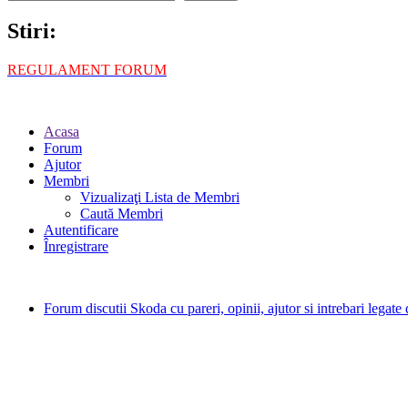
Stiri:
REGULAMENT FORUM
Acasa
Forum
Ajutor
Membri
Vizualizaţi Lista de Membri
Caută Membri
Autentificare
Înregistrare
Forum discutii Skoda cu pareri, opinii, ajutor si intrebari legat