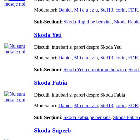
Moderatori:
Daniel
,
M i c u t z u
,
Stef13
,
corin
,
FDR
Sub-Secțiuni
:
Skoda Rapid pe benzina
,
Skoda Rapid 
Skoda Yeti
Discutii, intrebari si pareri despre Skoda Yeti
Moderatori:
Daniel
,
M i c u t z u
,
Stef13
,
corin
,
FDR
Sub-Secțiuni
:
Skoda Yeti cu motor pe benzina
,
Skoda
Skoda Fabia
Discutii, intrebari si pareri despre Skoda Fabia
Moderatori:
Daniel
,
M i c u t z u
,
Stef13
,
corin
,
FDR
Sub-Secțiuni
:
Skoda Fabia pe benzina
,
Skoda Fabia 
Skoda Superb