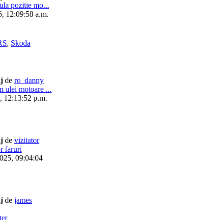
la pozitie mo...
6, 12:09:58 a.m.
RS
,
Skoda
j
de
ro_danny
 ulei motoare ...
6, 12:13:52 p.m.
j
de
vizitator
r faruri
2025, 09:04:04
j
de
james
ter