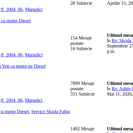
28 Subiecte
Aprilie 15, 2
,
ff_2004_06
,
Marsulici
cu motor Diesel
Ultimul mesa
154 Mesaje
în
Re: Skoda Y
postate
Septembrie 27
16 Subiecte
p.m.
,
ff_2004_06
,
Marsulici
 Yeti cu motor pe Diesel
7899 Mesaje
Ultimul mesa
postate
în
Re: Aditiv
551 Subiecte
Mai 11, 2026,
,
ff_2004_06
,
Marsulici
cu motor Diesel
,
Service Skoda Fabia
1492 Mesaje
Ultimul mesa