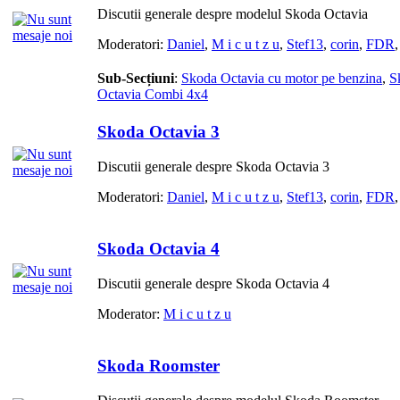
Discutii generale despre modelul Skoda Octavia
Moderatori:
Daniel
,
M i c u t z u
,
Stef13
,
corin
,
FDR
Sub-Secțiuni
:
Skoda Octavia cu motor pe benzina
,
S
Octavia Combi 4x4
Skoda Octavia 3
Discutii generale despre Skoda Octavia 3
Moderatori:
Daniel
,
M i c u t z u
,
Stef13
,
corin
,
FDR
Skoda Octavia 4
Discutii generale despre Skoda Octavia 4
Moderator:
M i c u t z u
Skoda Roomster