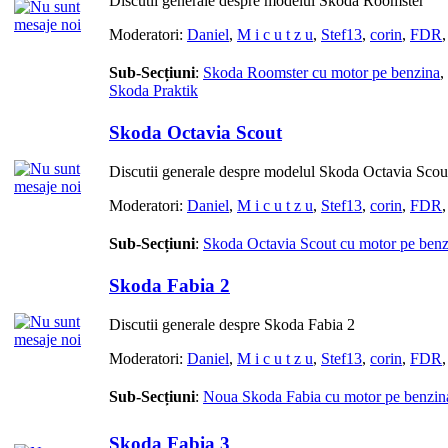
Discutii generale despre modelul Skoda Roomster
Moderatori:
Daniel
,
M i c u t z u
,
Stef13
,
corin
,
FDR
Sub-Secțiuni
:
Skoda Roomster cu motor pe benzina
,
Skoda Praktik
Skoda Octavia Scout
Discutii generale despre modelul Skoda Octavia Scou
Moderatori:
Daniel
,
M i c u t z u
,
Stef13
,
corin
,
FDR
Sub-Secțiuni
:
Skoda Octavia Scout cu motor pe benz
Skoda Fabia 2
Discutii generale despre Skoda Fabia 2
Moderatori:
Daniel
,
M i c u t z u
,
Stef13
,
corin
,
FDR
Sub-Secțiuni
:
Noua Skoda Fabia cu motor pe benzin
Skoda Fabia 3