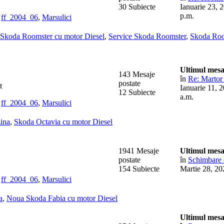
30 Subiecte
Ianuarie 23, 
p.m.
,
ff_2004_06
,
Marsulici
Skoda Roomster cu motor Diesel
,
Service Skoda Roomster
,
Skoda Roo
Ultimul mesa
143 Mesaje
în
Re: Martor 
postate
t
Ianuarie 11, 
12 Subiecte
a.m.
,
ff_2004_06
,
Marsulici
ina
,
Skoda Octavia cu motor Diesel
1941 Mesaje
Ultimul mesa
postate
în
Schimbare 
154 Subiecte
Martie 28, 20
,
ff_2004_06
,
Marsulici
a
,
Noua Skoda Fabia cu motor Diesel
Ultimul mesa