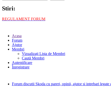
Stiri:
REGULAMENT FORUM
Acasa
Forum
Ajutor
Membri
Vizualizaţi Lista de Membri
Caută Membri
Autentificare
Înregistrare
Forum discutii Skoda cu pareri, opinii, ajutor si intrebari legat