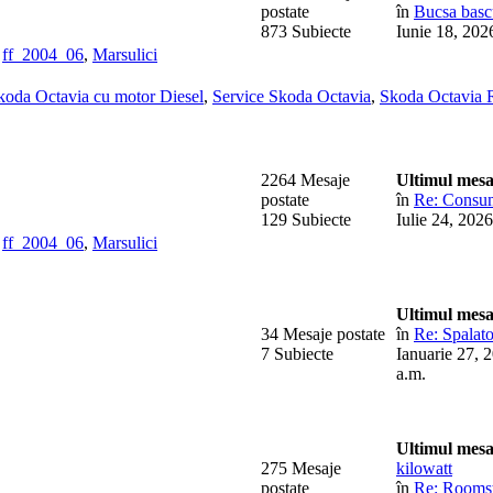
postate
în
Bucsa bascu
873 Subiecte
Iunie 18, 202
,
ff_2004_06
,
Marsulici
koda Octavia cu motor Diesel
,
Service Skoda Octavia
,
Skoda Octavia 
2264 Mesaje
Ultimul mesa
postate
în
Re: Consum
129 Subiecte
Iulie 24, 202
,
ff_2004_06
,
Marsulici
Ultimul mesa
34 Mesaje postate
în
Re: Spalato
7 Subiecte
Ianuarie 27, 
a.m.
Ultimul mesa
275 Mesaje
kilowatt
postate
în
Re: Rooms