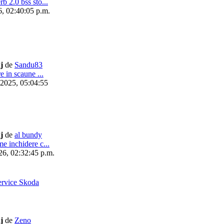
b 2.0 bss sto...
6, 02:40:05 p.m.
j
de
Sandu83
e in scaune ...
 2025, 05:04:55
j
de
al bundy
e inchidere c...
26, 02:32:45 p.m.
ervice Skoda
j
de
Zeno