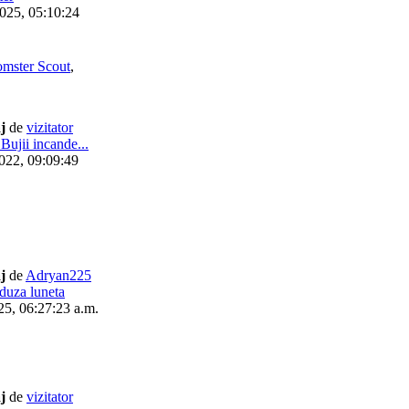
2025, 05:10:24
mster Scout
,
j
de
vizitator
Bujii incande...
2022, 09:09:49
j
de
Adryan225
duza luneta
25, 06:27:23 a.m.
j
de
vizitator