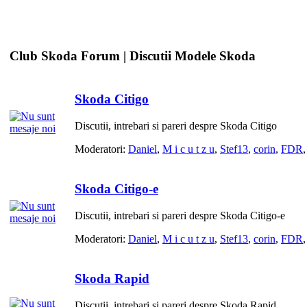
Club Skoda Forum | Discutii Modele Skoda
Skoda Citigo
Discutii, intrebari si pareri despre Skoda Citigo
Moderatori:
Daniel
,
M i c u t z u
,
Stef13
,
corin
,
FDR
Skoda Citigo-e
Discutii, intrebari si pareri despre Skoda Citigo-e
Moderatori:
Daniel
,
M i c u t z u
,
Stef13
,
corin
,
FDR
Skoda Rapid
Discutii, intrebari si pareri despre Skoda Rapid