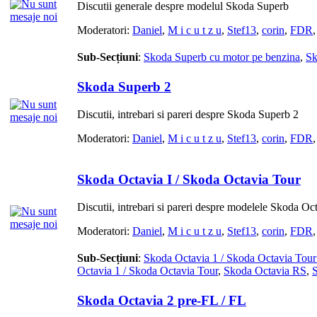
Discutii generale despre modelul Skoda Superb
Moderatori:
Daniel
,
M i c u t z u
,
Stef13
,
corin
,
FDR
Sub-Secțiuni
:
Skoda Superb cu motor pe benzina
,
Sk
Skoda Superb 2
Discutii, intrebari si pareri despre Skoda Superb 2
Moderatori:
Daniel
,
M i c u t z u
,
Stef13
,
corin
,
FDR
Skoda Octavia I / Skoda Octavia Tour
Discutii, intrebari si pareri despre modelele Skoda O
Moderatori:
Daniel
,
M i c u t z u
,
Stef13
,
corin
,
FDR
Sub-Secțiuni
:
Skoda Octavia 1 / Skoda Octavia Tour
Octavia 1 / Skoda Octavia Tour
,
Skoda Octavia RS
,
S
Skoda Octavia 2 pre-FL / FL