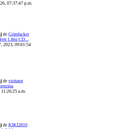
026, 07:37:47 p.m.
j
de
Grimfacker
eti 1.8tsi CD...
, 2023, 09:01:54
j
de
vizitator
 benzina
 11:26:25 a.m.
j
de
KIKI2810