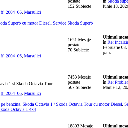
postate
în
Skoda super
152 Subiecte
Iunie 18, 202
,
ff_2004_06
,
Marsulici
oda Superb cu motor Diesel
,
Service Skoda Superb
Ultimul mesa
1651 Mesaje
în
Re: Incalzir
postate
Februarie 08,
70 Subiecte
p.m.
,
ff_2004_06
,
Marsulici
7453 Mesaje
Ultimul mesa
postate
în
Re: Problem
ctavia 1 si Skoda Octavia Tour
567 Subiecte
Martie 12, 20
,
ff_2004_06
,
Marsulici
 pe benzina
,
Skoda Octavia 1 / Skoda Octavia Tour cu motor Diesel
,
S
koda Octavia 1 4x4
18803 Mesaje
Ultimul mesa