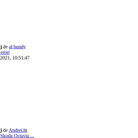
j
de
al bundy
erori
 2021, 10:51:47
j
de
Andrei.ht
Skoda Octavia ...