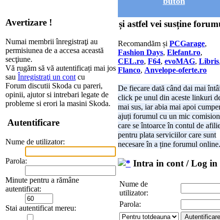
buton
Avertizare !
și astfel vei susține forum
Numai membrii înregistraţi au
Recomandăm și
PCGarage
,
permisiunea de a accesa această
Fashion Days
,
Elefant.ro
,
secţiune.
CEL.ro
,
F64
,
evoMAG
,
Libris
Vă rugăm să vă autentificați mai jos
Flanco
,
Anvelope-oferte.ro
sau
Înregistraţi un cont
cu
Forum discutii Skoda cu pareri,
De fiecare dată când dai mai întâ
opinii, ajutor si intrebari legate de
click pe unul din aceste linkuri d
probleme si erori la masini Skoda.
mai sus, iar abia mai apoi cumper
ajuți forumul cu un mic comision
Autentificare
care se întoarce în contul de afili
pentru plata serviciilor care sunt
Nume de utilizator:
necesare în a ține forumul online
Parola:
Intra in cont / Log in
Minute pentru a rămâne
Nume de
autentificat:
utilizator:
Parola:
Stai autentificat mereu: