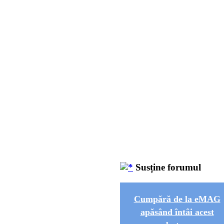
Susține forumul
Cumpără de la eMAG
apăsând întâi acest