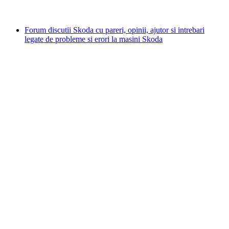
Forum discutii Skoda cu pareri, opinii, ajutor si intrebari
legate de probleme si erori la masini Skoda