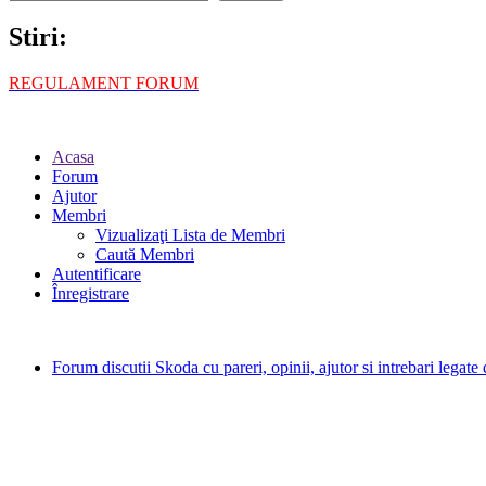
Stiri:
REGULAMENT FORUM
Acasa
Forum
Ajutor
Membri
Vizualizaţi Lista de Membri
Caută Membri
Autentificare
Înregistrare
Forum discutii Skoda cu pareri, opinii, ajutor si intrebari legat