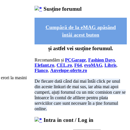
Susține forumul
Cumpără de la eMAG apăsând
întâi acest buton
și astfel vei susține forumul.
Recomandăm și
PCGarage
,
Fashion Days
,
Elefant.ro
,
CEL.ro
,
F64
,
evoMAG
,
Libris
,
Flanco
,
Anvelope-oferte.ro
 erori la masini
De fiecare dată când dai mai întâi click pe unul
din aceste linkuri de mai sus, iar abia mai apoi
cumperi, ajuți forumul cu un mic comision care se
întoarce în contul de afiliere pentru plata
serviciilor care sunt necesare în a ține forumul
online.
Intra in cont / Log in