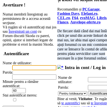
Avertizare !
Recomandăm și
PCGarage
,
Fashion Days
,
Elefant.ro
,
Numai membrii înregistraţi au
CEL.ro
,
F64
,
evoMAG
,
Libris
permisiunea de a accesa această
Flanco
,
Anvelope-oferte.ro
secţiune.
Vă rugăm să vă autentificați mai jos
De fiecare dată când dai mai întâ
sau
Înregistraţi un cont
cu
click pe unul din aceste linkuri d
Forum discutii Skoda cu pareri,
opinii, ajutor si intrebari legate de
mai sus, iar abia mai apoi cumper
probleme si erori la masini Skoda.
ajuți forumul cu un mic comision
care se întoarce în contul de afili
Autentificare
pentru plata serviciilor care sunt
necesare în a ține forumul online
Nume de utilizator:
Intra in cont / Log in
Parola:
Nume de
Minute pentru a rămâne
utilizator:
autentificat:
Parola:
Stai autentificat mereu:
Bine ai venit,
Vizitator
. Te rug
să
te autentifici
sau să
te înregistr