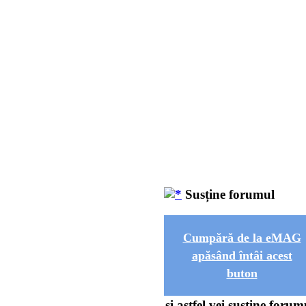
Susține forumul
Cumpără de la eMAG
apăsând întâi acest
buton
și astfel vei susține forum