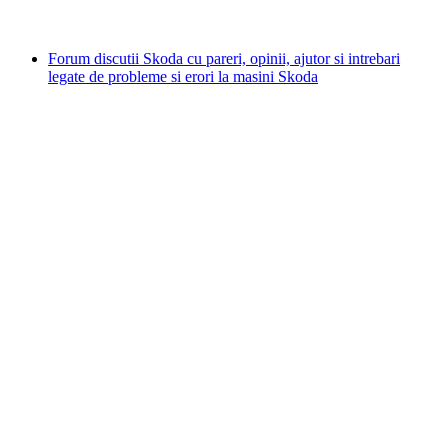
Forum discutii Skoda cu pareri, opinii, ajutor si intrebari
legate de probleme si erori la masini Skoda