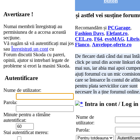
buton
Avertizare !
și astfel vei susține forum
Numai membrii înregistraţi au
Recomandăm și
PCGarage
,
permisiunea de a accesa această
Fashion Days
,
Elefant.ro
,
secţiune.
CEL.ro
,
F64
,
evoMAG
,
Libris
Vă rugăm să vă autentificați mai jos
Flanco
,
Anvelope-oferte.ro
sau
Înregistraţi un cont
cu
Forum discutii Skoda cu pareri,
De fiecare dată când dai mai întâ
opinii, ajutor si intrebari legate de
click pe unul din aceste linkuri d
probleme si erori la masini Skoda.
mai sus, iar abia mai apoi cumper
ajuți forumul cu un mic comision
Autentificare
care se întoarce în contul de afili
pentru plata serviciilor care sunt
Nume de utilizator:
necesare în a ține forumul online
Parola:
Intra in cont / Log in
Minute pentru a rămâne
Nume de
autentificat:
utilizator:
Parola:
Stai autentificat mereu: