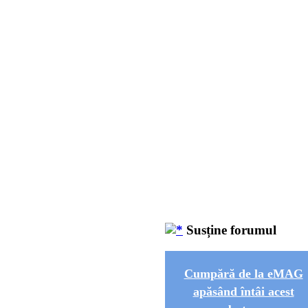
Susține forumul
Cumpără de la eMAG
apăsând întâi acest