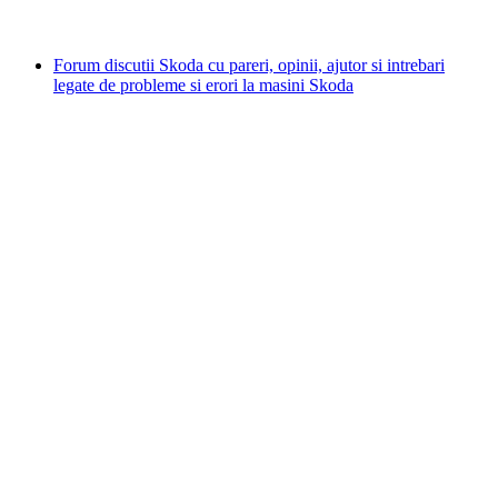
Forum discutii Skoda cu pareri, opinii, ajutor si intrebari
legate de probleme si erori la masini Skoda