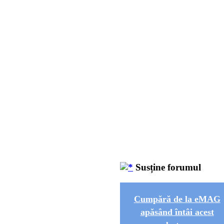
Susține forumul
Cumpără de la eMAG
apăsând întâi acest