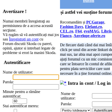
buton
Avertizare !
și astfel vei susține forum
Numai membrii înregistraţi au
Recomandăm și
PCGarage
,
permisiunea de a accesa această
Fashion Days
,
Elefant.ro
,
secţiune.
CEL.ro
,
F64
,
evoMAG
,
Libris
Vă rugăm să vă autentificați mai jos
Flanco
,
Anvelope-oferte.ro
sau
Înregistraţi un cont
cu
Forum discutii Skoda cu pareri,
De fiecare dată când dai mai întâ
opinii, ajutor si intrebari legate de
click pe unul din aceste linkuri d
probleme si erori la masini Skoda.
mai sus, iar abia mai apoi cumper
ajuți forumul cu un mic comision
Autentificare
care se întoarce în contul de afili
pentru plata serviciilor care sunt
Nume de utilizator:
necesare în a ține forumul online
Parola:
Intra in cont / Log in
Minute pentru a rămâne
Nume de
autentificat:
utilizator:
Parola:
Stai autentificat mereu: