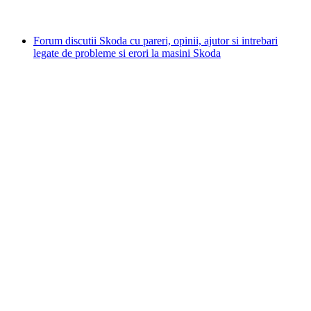
Forum discutii Skoda cu pareri, opinii, ajutor si intrebari
legate de probleme si erori la masini Skoda