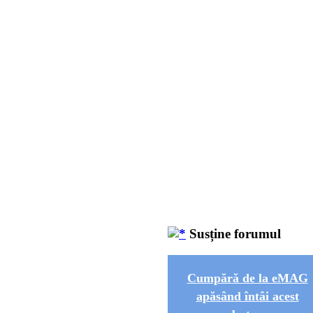
Susține forumul
Cumpără de la eMAG
apăsând întâi acest