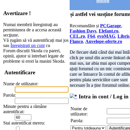
buton
Avertizare !
și astfel vei susține forum
Numai membrii înregistraţi au
Recomandăm și
PCGarage
,
permisiunea de a accesa această
Fashion Days
,
Elefant.ro
,
secţiune.
CEL.ro
,
F64
,
evoMAG
,
Libris
Vă rugăm să vă autentificați mai jos
Flanco
,
Anvelope-oferte.ro
sau
Înregistraţi un cont
cu
Forum discutii Skoda cu pareri,
De fiecare dată când dai mai întâ
opinii, ajutor si intrebari legate de
click pe unul din aceste linkuri d
probleme si erori la masini Skoda.
mai sus, iar abia mai apoi cumper
ajuți forumul cu un mic comision
Autentificare
care se întoarce în contul de afili
pentru plata serviciilor care sunt
Nume de utilizator:
necesare în a ține forumul online
Parola:
Intra in cont / Log in
Minute pentru a rămâne
Nume de
autentificat:
utilizator:
Parola:
Stai autentificat mereu: