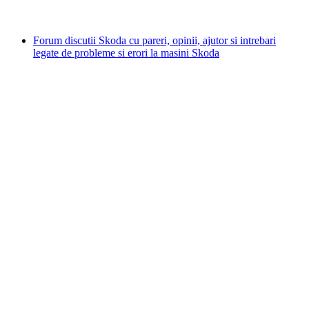
Forum discutii Skoda cu pareri, opinii, ajutor si intrebari
legate de probleme si erori la masini Skoda