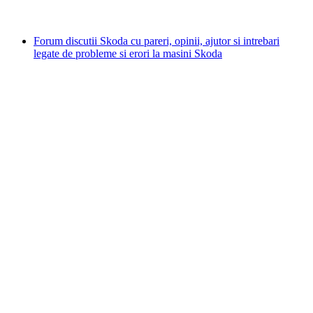
Forum discutii Skoda cu pareri, opinii, ajutor si intrebari
legate de probleme si erori la masini Skoda