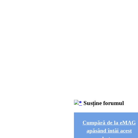
Susține forumul
Cumpără de la eMAG
apăsând întâi acest