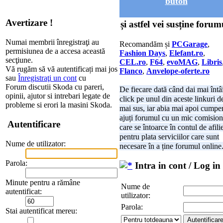
buton
Avertizare !
și astfel vei susține forum
Numai membrii înregistraţi au
Recomandăm și
PCGarage
,
permisiunea de a accesa această
Fashion Days
,
Elefant.ro
,
secţiune.
CEL.ro
,
F64
,
evoMAG
,
Libris
Vă rugăm să vă autentificați mai jos
Flanco
,
Anvelope-oferte.ro
sau
Înregistraţi un cont
cu
Forum discutii Skoda cu pareri,
De fiecare dată când dai mai întâ
opinii, ajutor si intrebari legate de
click pe unul din aceste linkuri d
probleme si erori la masini Skoda.
mai sus, iar abia mai apoi cumper
ajuți forumul cu un mic comision
Autentificare
care se întoarce în contul de afili
pentru plata serviciilor care sunt
Nume de utilizator:
necesare în a ține forumul online
Parola:
Intra in cont / Log in
Minute pentru a rămâne
Nume de
autentificat:
utilizator:
Parola:
Stai autentificat mereu: