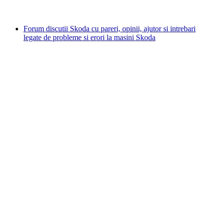
Forum discutii Skoda cu pareri, opinii, ajutor si intrebari
legate de probleme si erori la masini Skoda