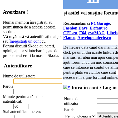
buton
Avertizare !
și astfel vei susține forum
Numai membrii înregistraţi au
Recomandăm și
PCGarage
,
permisiunea de a accesa această
Fashion Days
,
Elefant.ro
,
secţiune.
CEL.ro
,
F64
,
evoMAG
,
Libris
Vă rugăm să vă autentificați mai jos
Flanco
,
Anvelope-oferte.ro
sau
Înregistraţi un cont
cu
Forum discutii Skoda cu pareri,
De fiecare dată când dai mai întâ
opinii, ajutor si intrebari legate de
click pe unul din aceste linkuri d
probleme si erori la masini Skoda.
mai sus, iar abia mai apoi cumper
ajuți forumul cu un mic comision
Autentificare
care se întoarce în contul de afili
pentru plata serviciilor care sunt
Nume de utilizator:
necesare în a ține forumul online
Parola:
Intra in cont / Log in
Minute pentru a rămâne
Nume de
autentificat:
utilizator:
Parola:
Stai autentificat mereu: