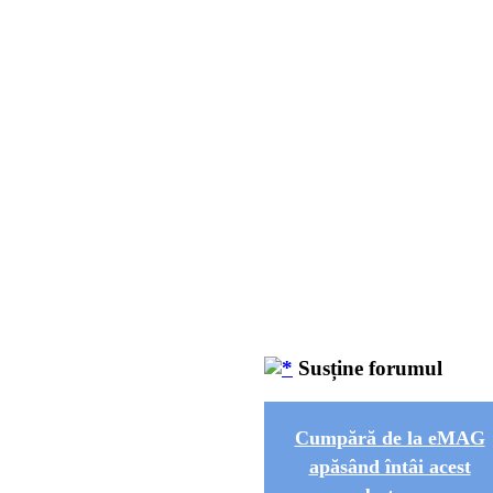
Susține forumul
Cumpără de la eMAG
apăsând întâi acest