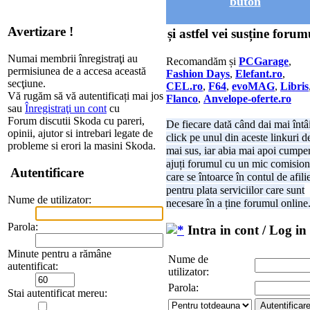
buton
Avertizare !
și astfel vei susține forum
Numai membrii înregistraţi au
Recomandăm și
PCGarage
,
permisiunea de a accesa această
Fashion Days
,
Elefant.ro
,
secţiune.
CEL.ro
,
F64
,
evoMAG
,
Libris
Vă rugăm să vă autentificați mai jos
Flanco
,
Anvelope-oferte.ro
sau
Înregistraţi un cont
cu
Forum discutii Skoda cu pareri,
De fiecare dată când dai mai întâ
opinii, ajutor si intrebari legate de
click pe unul din aceste linkuri d
probleme si erori la masini Skoda.
mai sus, iar abia mai apoi cumper
ajuți forumul cu un mic comision
Autentificare
care se întoarce în contul de afili
pentru plata serviciilor care sunt
Nume de utilizator:
necesare în a ține forumul online
Parola:
Intra in cont / Log in
Minute pentru a rămâne
Nume de
autentificat:
utilizator:
Parola:
Stai autentificat mereu: