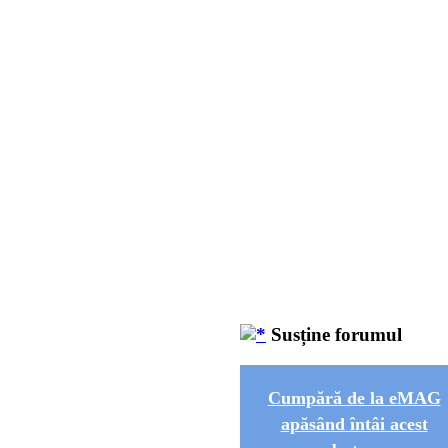
Susține forumul
Cumpără de la eMAG
apăsând întâi acest