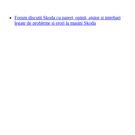
Forum discutii Skoda cu pareri, opinii, ajutor si intrebari
legate de probleme si erori la masini Skoda