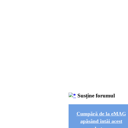
Susține forumul
Cumpără de la eMAG
apăsând întâi acest