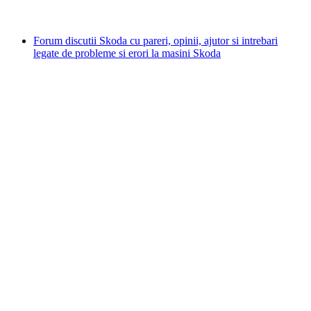
Forum discutii Skoda cu pareri, opinii, ajutor si intrebari
legate de probleme si erori la masini Skoda