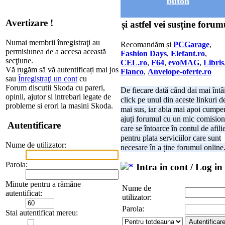
buton
Avertizare !
și astfel vei susține forum
Numai membrii înregistraţi au
Recomandăm și
PCGarage
,
permisiunea de a accesa această
Fashion Days
,
Elefant.ro
,
secţiune.
CEL.ro
,
F64
,
evoMAG
,
Libris
Vă rugăm să vă autentificați mai jos
Flanco
,
Anvelope-oferte.ro
sau
Înregistraţi un cont
cu
Forum discutii Skoda cu pareri,
De fiecare dată când dai mai întâ
opinii, ajutor si intrebari legate de
click pe unul din aceste linkuri d
probleme si erori la masini Skoda.
mai sus, iar abia mai apoi cumper
ajuți forumul cu un mic comision
Autentificare
care se întoarce în contul de afili
pentru plata serviciilor care sunt
Nume de utilizator:
necesare în a ține forumul online
Parola:
Intra in cont / Log in
Minute pentru a rămâne
Nume de
autentificat:
utilizator:
Parola:
Stai autentificat mereu: