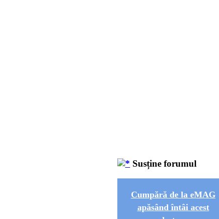
Susține forumul
Cumpără de la eMAG
apăsând întâi acest