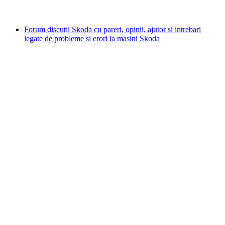
Forum discutii Skoda cu pareri, opinii, ajutor si intrebari
legate de probleme si erori la masini Skoda