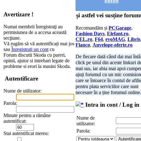
buton
Avertizare !
și astfel vei susține forum
Numai membrii înregistraţi au
Recomandăm și
PCGarage
,
permisiunea de a accesa această
Fashion Days
,
Elefant.ro
,
secţiune.
CEL.ro
,
F64
,
evoMAG
,
Libris
Vă rugăm să vă autentificați mai jos
Flanco
,
Anvelope-oferte.ro
sau
Înregistraţi un cont
cu
Forum discutii Skoda cu pareri,
De fiecare dată când dai mai întâ
opinii, ajutor si intrebari legate de
click pe unul din aceste linkuri d
probleme si erori la masini Skoda.
mai sus, iar abia mai apoi cumper
ajuți forumul cu un mic comision
Autentificare
care se întoarce în contul de afili
pentru plata serviciilor care sunt
Nume de utilizator:
necesare în a ține forumul online
Parola:
Intra in cont / Log in
Minute pentru a rămâne
Nume de
autentificat:
utilizator:
Parola:
Stai autentificat mereu: