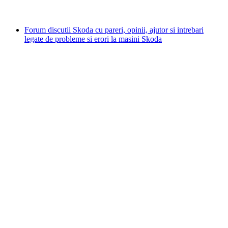
Forum discutii Skoda cu pareri, opinii, ajutor si intrebari
legate de probleme si erori la masini Skoda