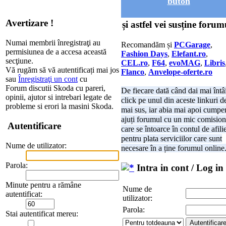
buton
Avertizare !
și astfel vei susține forum
Numai membrii înregistraţi au
Recomandăm și
PCGarage
,
permisiunea de a accesa această
Fashion Days
,
Elefant.ro
,
secţiune.
CEL.ro
,
F64
,
evoMAG
,
Libris
Vă rugăm să vă autentificați mai jos
Flanco
,
Anvelope-oferte.ro
sau
Înregistraţi un cont
cu
Forum discutii Skoda cu pareri,
De fiecare dată când dai mai întâ
opinii, ajutor si intrebari legate de
click pe unul din aceste linkuri d
probleme si erori la masini Skoda.
mai sus, iar abia mai apoi cumper
ajuți forumul cu un mic comision
Autentificare
care se întoarce în contul de afili
pentru plata serviciilor care sunt
Nume de utilizator:
necesare în a ține forumul online
Parola:
Intra in cont / Log in
Minute pentru a rămâne
Nume de
autentificat:
utilizator:
Parola:
Stai autentificat mereu: