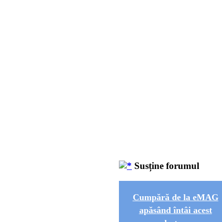
Susține forumul
Cumpără de la eMAG
apăsând întâi acest