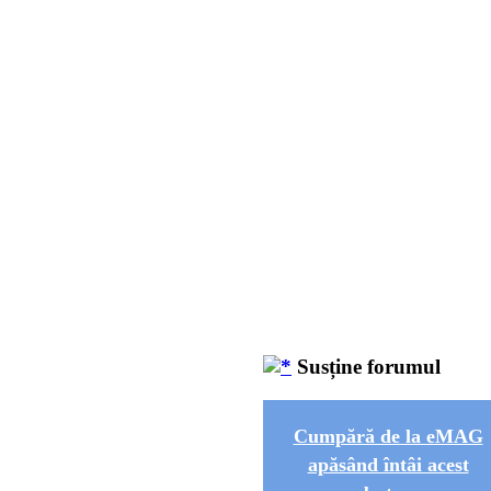
Susține forumul
Cumpără de la eMAG
apăsând întâi acest