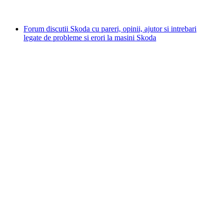
Forum discutii Skoda cu pareri, opinii, ajutor si intrebari
legate de probleme si erori la masini Skoda