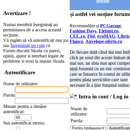
buton
Avertizare !
și astfel vei susține forum
Numai membrii înregistraţi au
Recomandăm și
PCGarage
,
permisiunea de a accesa această
Fashion Days
,
Elefant.ro
,
secţiune.
CEL.ro
,
F64
,
evoMAG
,
Libris
Vă rugăm să vă autentificați mai jos
Flanco
,
Anvelope-oferte.ro
sau
Înregistraţi un cont
cu
Forum discutii Skoda cu pareri,
De fiecare dată când dai mai întâ
opinii, ajutor si intrebari legate de
click pe unul din aceste linkuri d
probleme si erori la masini Skoda.
mai sus, iar abia mai apoi cumper
ajuți forumul cu un mic comision
Autentificare
care se întoarce în contul de afili
pentru plata serviciilor care sunt
Nume de utilizator:
necesare în a ține forumul online
Parola:
Intra in cont / Log in
Minute pentru a rămâne
Nume de
autentificat:
utilizator:
Parola:
Stai autentificat mereu: