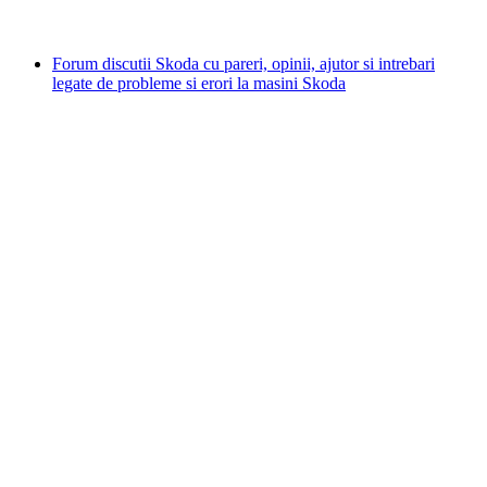
Forum discutii Skoda cu pareri, opinii, ajutor si intrebari
legate de probleme si erori la masini Skoda