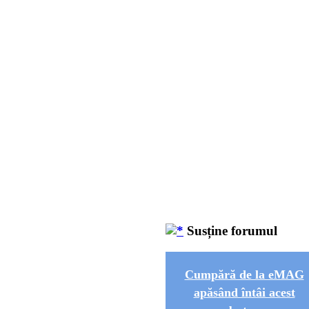
Susține forumul
Cumpără de la eMAG
apăsând întâi acest