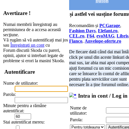
buton
Avertizare !
și astfel vei susține forum
Numai membrii înregistraţi au
Recomandăm și
PCGarage
,
permisiunea de a accesa această
Fashion Days
,
Elefant.ro
,
secţiune.
CEL.ro
,
F64
,
evoMAG
,
Libris
Vă rugăm să vă autentificați mai jos
Flanco
,
Anvelope-oferte.ro
sau
Înregistraţi un cont
cu
Forum discutii Skoda cu pareri,
De fiecare dată când dai mai întâ
opinii, ajutor si intrebari legate de
click pe unul din aceste linkuri d
probleme si erori la masini Skoda.
mai sus, iar abia mai apoi cumper
ajuți forumul cu un mic comision
Autentificare
care se întoarce în contul de afili
pentru plata serviciilor care sunt
Nume de utilizator:
necesare în a ține forumul online
Parola:
Intra in cont / Log in
Minute pentru a rămâne
Nume de
autentificat:
utilizator:
Parola:
Stai autentificat mereu: