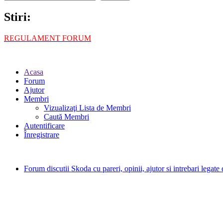
Stiri:
REGULAMENT FORUM
Acasa
Forum
Ajutor
Membri
Vizualizaţi Lista de Membri
Caută Membri
Autentificare
Înregistrare
Forum discutii Skoda cu pareri, opinii, ajutor si intrebari legat