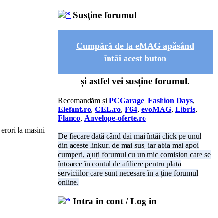
Susține forumul
Cumpără de la eMAG apăsând
întâi acest buton
și astfel vei susține forumul.
Recomandăm și
PCGarage
,
Fashion Days
,
Elefant.ro
,
CEL.ro
,
F64
,
evoMAG
,
Libris
,
Flanco
,
Anvelope-oferte.ro
 erori la masini
De fiecare dată când dai mai întâi click pe unul
din aceste linkuri de mai sus, iar abia mai apoi
cumperi, ajuți forumul cu un mic comision care se
întoarce în contul de afiliere pentru plata
serviciilor care sunt necesare în a ține forumul
online.
Intra in cont / Log in