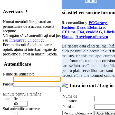
buton
Avertizare !
și astfel vei susține forum
Numai membrii înregistraţi au
Recomandăm și
PCGarage
,
permisiunea de a accesa această
Fashion Days
,
Elefant.ro
,
secţiune.
CEL.ro
,
F64
,
evoMAG
,
Libris
Vă rugăm să vă autentificați mai jos
Flanco
,
Anvelope-oferte.ro
sau
Înregistraţi un cont
cu
Forum discutii Skoda cu pareri,
De fiecare dată când dai mai întâ
opinii, ajutor si intrebari legate de
click pe unul din aceste linkuri d
probleme si erori la masini Skoda.
mai sus, iar abia mai apoi cumper
ajuți forumul cu un mic comision
Autentificare
care se întoarce în contul de afili
pentru plata serviciilor care sunt
Nume de utilizator:
necesare în a ține forumul online
Parola:
Intra in cont / Log in
Minute pentru a rămâne
Nume de
autentificat:
utilizator:
Parola:
Stai autentificat mereu: