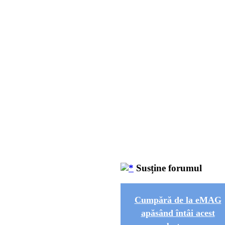
Susține forumul
Cumpără de la eMAG
apăsând întâi acest