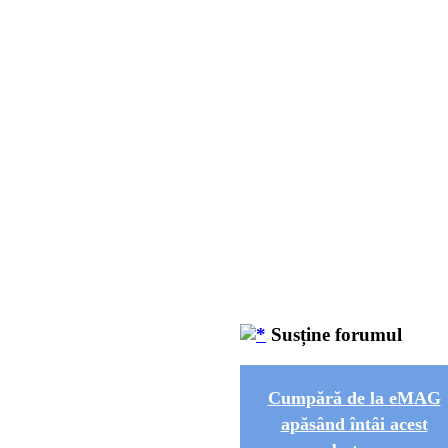
Susține forumul
Cumpără de la eMAG
apăsând întâi acest