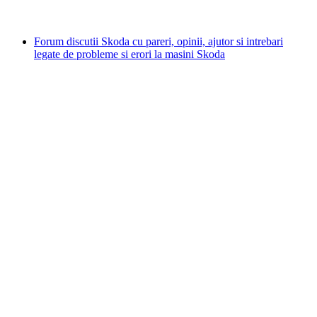
Forum discutii Skoda cu pareri, opinii, ajutor si intrebari
legate de probleme si erori la masini Skoda