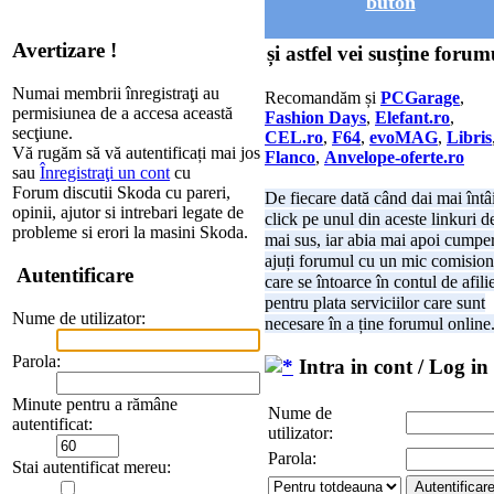
buton
Avertizare !
și astfel vei susține forum
Numai membrii înregistraţi au
Recomandăm și
PCGarage
,
permisiunea de a accesa această
Fashion Days
,
Elefant.ro
,
secţiune.
CEL.ro
,
F64
,
evoMAG
,
Libris
Vă rugăm să vă autentificați mai jos
Flanco
,
Anvelope-oferte.ro
sau
Înregistraţi un cont
cu
Forum discutii Skoda cu pareri,
De fiecare dată când dai mai întâ
opinii, ajutor si intrebari legate de
click pe unul din aceste linkuri d
probleme si erori la masini Skoda.
mai sus, iar abia mai apoi cumper
ajuți forumul cu un mic comision
Autentificare
care se întoarce în contul de afili
pentru plata serviciilor care sunt
Nume de utilizator:
necesare în a ține forumul online
Parola:
Intra in cont / Log in
Minute pentru a rămâne
Nume de
autentificat:
utilizator:
Parola:
Stai autentificat mereu: