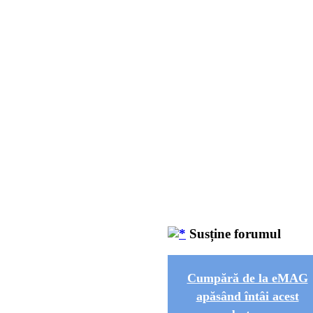
Susține forumul
Cumpără de la eMAG
apăsând întâi acest