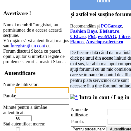
buton
Avertizare !
și astfel vei susține forum
Numai membrii înregistraţi au
Recomandăm și
PCGarage
,
permisiunea de a accesa această
Fashion Days
,
Elefant.ro
,
secţiune.
CEL.ro
,
F64
,
evoMAG
,
Libris
Vă rugăm să vă autentificați mai jos
Flanco
,
Anvelope-oferte.ro
sau
Înregistraţi un cont
cu
Forum discutii Skoda cu pareri,
De fiecare dată când dai mai întâ
opinii, ajutor si intrebari legate de
click pe unul din aceste linkuri d
probleme si erori la masini Skoda.
mai sus, iar abia mai apoi cumper
ajuți forumul cu un mic comision
Autentificare
care se întoarce în contul de afili
pentru plata serviciilor care sunt
Nume de utilizator:
necesare în a ține forumul online
Parola:
Intra in cont / Log in
Minute pentru a rămâne
Nume de
autentificat:
utilizator:
Parola:
Stai autentificat mereu: