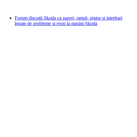
Forum discutii Skoda cu pareri, opinii, ajutor si intrebari
legate de probleme si erori la masini Skoda