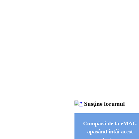
Susține forumul
Cumpără de la eMAG
apăsând întâi acest