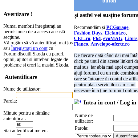
buton
Avertizare !
și astfel vei susține forum
Numai membrii înregistraţi au
Recomandăm și
PCGarage
,
permisiunea de a accesa această
Fashion Days
,
Elefant.ro
,
secţiune.
CEL.ro
,
F64
,
evoMAG
,
Libris
Vă rugăm să vă autentificați mai jos
Flanco
,
Anvelope-oferte.ro
sau
Înregistraţi un cont
cu
Forum discutii Skoda cu pareri,
De fiecare dată când dai mai întâ
opinii, ajutor si intrebari legate de
click pe unul din aceste linkuri d
probleme si erori la masini Skoda.
mai sus, iar abia mai apoi cumper
ajuți forumul cu un mic comision
Autentificare
care se întoarce în contul de afili
pentru plata serviciilor care sunt
Nume de utilizator:
necesare în a ține forumul online
Parola:
Intra in cont / Log in
Minute pentru a rămâne
Nume de
autentificat:
utilizator:
Parola:
Stai autentificat mereu: