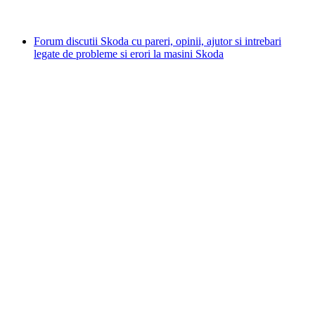
Forum discutii Skoda cu pareri, opinii, ajutor si intrebari
legate de probleme si erori la masini Skoda