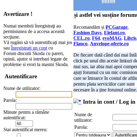
buton
Avertizare !
și astfel vei susține forum
Numai membrii înregistraţi au
Recomandăm și
PCGarage
,
permisiunea de a accesa această
Fashion Days
,
Elefant.ro
,
secţiune.
CEL.ro
,
F64
,
evoMAG
,
Libris
Vă rugăm să vă autentificați mai jos
Flanco
,
Anvelope-oferte.ro
sau
Înregistraţi un cont
cu
Forum discutii Skoda cu pareri,
De fiecare dată când dai mai întâ
opinii, ajutor si intrebari legate de
click pe unul din aceste linkuri d
probleme si erori la masini Skoda.
mai sus, iar abia mai apoi cumper
ajuți forumul cu un mic comision
Autentificare
care se întoarce în contul de afili
pentru plata serviciilor care sunt
Nume de utilizator:
necesare în a ține forumul online
Parola:
Intra in cont / Log in
Minute pentru a rămâne
Nume de
autentificat:
utilizator:
Parola:
Stai autentificat mereu: