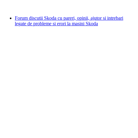
Forum discutii Skoda cu pareri, opinii, ajutor si intrebari
legate de probleme si erori la masini Skoda