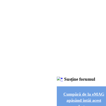
Susține forumul
Cumpără de la eMAG
apăsând întâi acest