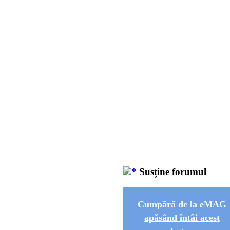
Susține forumul
Cumpără de la eMAG
apăsând întâi acest