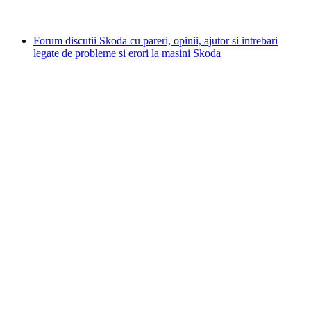
Forum discutii Skoda cu pareri, opinii, ajutor si intrebari
legate de probleme si erori la masini Skoda