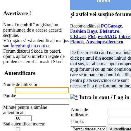
buton
Avertizare !
și astfel vei susține forum
Numai membrii înregistraţi au
Recomandăm și
PCGarage
,
permisiunea de a accesa această
Fashion Days
,
Elefant.ro
,
secţiune.
CEL.ro
,
F64
,
evoMAG
,
Libris
Vă rugăm să vă autentificați mai jos
Flanco
,
Anvelope-oferte.ro
sau
Înregistraţi un cont
cu
Forum discutii Skoda cu pareri,
De fiecare dată când dai mai întâ
opinii, ajutor si intrebari legate de
click pe unul din aceste linkuri d
probleme si erori la masini Skoda.
mai sus, iar abia mai apoi cumper
ajuți forumul cu un mic comision
Autentificare
care se întoarce în contul de afili
pentru plata serviciilor care sunt
Nume de utilizator:
necesare în a ține forumul online
Parola:
Intra in cont / Log in
Minute pentru a rămâne
Nume de
autentificat:
utilizator:
Parola:
Stai autentificat mereu: