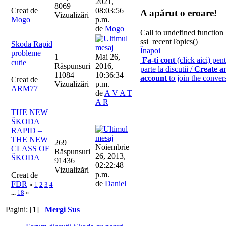
2021,
8069
Creat de
08:03:56
A apărut o eroare!
Vizualizări
Mogo
p.m.
de
Mogo
Call to undefined function
ssi_recentTopics()
Skoda Rapid
Înapoi
probleme
1
Mai 26,
Fa-ti cont
(click aici) pent
cutie
Răspunsuri
2016,
parte la discutii /
Create a
11084
10:36:34
account
to join the conver
Creat de
Vizualizări
p.m.
ARM77
de
A V A T
A R
THE NEW
ŠKODA
RAPID –
THE NEW
269
Noiembrie
CLASS OF
Răspunsuri
26, 2013,
ŠKODA
91436
02:22:48
Vizualizări
p.m.
Creat de
de
Daniel
FDR
«
1
2
3
4
...
18
»
Pagini: [
1
]
Mergi Sus