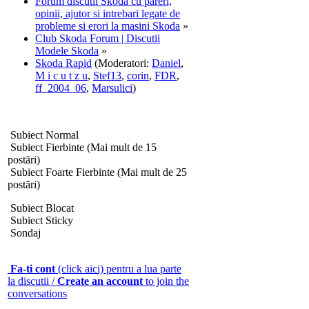
Forum discutii Skoda cu pareri,
opinii, ajutor si intrebari legate de
probleme si erori la masini Skoda
»
Club Skoda Forum | Discutii
Modele Skoda
»
Skoda Rapid
(Moderatori:
Daniel
,
M i c u t z u
,
Stef13
,
corin
,
FDR
,
ff_2004_06
,
Marsulici
)
Subiect Normal
Subiect Fierbinte (Mai mult de 15
postări)
Subiect Foarte Fierbinte (Mai mult de 25
postări)
Subiect Blocat
Subiect Sticky
Sondaj
Fa-ti cont
(click aici) pentru a lua parte
la discutii /
Create an account
to join the
conversations