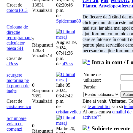
CEL.ro
,
F64
,
evoMAG
,
Creat de
13631
02:20:46
Flanco
,
Anvelope-oferte.
coiotu1013
Vizualizări
p.m.
de
De fiecare dată când dai ma
Spiderman80
click pe unul din aceste lin
Coloana de
mai sus, iar abia mai apoi 
directie
ajuți forumul cu un mic co
reprogramare
care se întoarce în contul de
2
August 19,
calculator
Răspunsuri
pentru plata serviciilor car
2024,
piesa SH
12823
necesare în a ține forumul 
07:41:36
Vizualizări
Creat de
p.m.
Intra in cont / L
al3css
de
al3css
Nume de
scurgere
utilizator:
motorina pe
0
Iulie 05,
la pompa de
Parola:
Răspunsuri
2024,
inalte
7852
03:42:42
Bine ai venit,
Vizitator
. T
Creat de
Vizualizări
p.m.
să
te autentifici
sau să
te în
cristianvelicu
de
Ai omis cumva
emailul de
cristianvelicu
activare?
?
Schimbare
volan cu
0
Subiecte recente
Martie 20,
comenzi
Răspunsuri