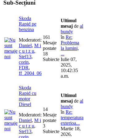
Sub-Secțiuni
Skoda
Ultimul
Rapid pe
mesaj
de
al
benzina
bundy
161
în
Re:
Moderatori:
Mesaje
Problema
Daniel
,
M i
postate
la lumini,
c u t z u
,
18
...
Stef13
,
Subiecte
Iulie 07,
corin
,
2025,
FDR
,
10:42:35
ff_2004_06
a.m.
Skoda
Rapid cu
Ultimul
motor
mesaj
de
al
Diesel
bundy
14
în
Re:
Moderatori:
Mesaje
temperatura
Daniel
,
M i
postate
exterioa...
c u t z u
,
3
Martie 18,
Stef13
,
Subiecte
2026,
corin
,