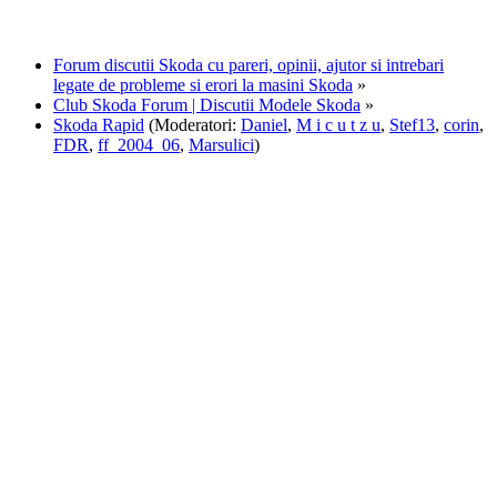
Forum discutii Skoda cu pareri, opinii, ajutor si intrebari
legate de probleme si erori la masini Skoda
»
Club Skoda Forum | Discutii Modele Skoda
»
Skoda Rapid
(Moderatori:
Daniel
,
M i c u t z u
,
Stef13
,
corin
,
FDR
,
ff_2004_06
,
Marsulici
)