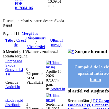
10:09:01
FDR
,
a.m.
ff_2004_06
Discutii, intrebari si pareri despre Skoda
Rapid
Pagini: [
1
]
Mergi Jos
Răspunsuri
Titlu
/
Creat
Ultimul
/
de
mesaj
Vizualizări
Susține forumul
0 Membri şi 1 Vizitator vizualizează
această secţiune.
Pompa abs
Skoda
Cumpără de la 
0
Octavia 1.4
Aprilie 15,
apăsând întâi ac
Răspunsuri
Tsi
2026,
3434
buton
07:37:47
Creat de
Vizualizări
p.m.
Andrei.ht
de
Andrei.ht
și astfel vei susține 
skoda rapid
Recomandăm și
PCGarag
3
Septembrie
distributie
Fashion Days
,
Elefant.ro
Răspunsuri
18, 2025,