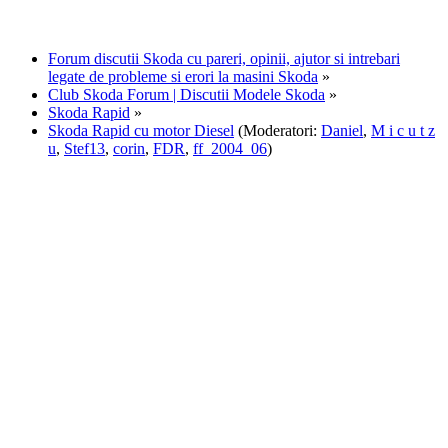
Forum discutii Skoda cu pareri, opinii, ajutor si intrebari
legate de probleme si erori la masini Skoda
»
Club Skoda Forum | Discutii Modele Skoda
»
Skoda Rapid
»
Skoda Rapid cu motor Diesel
(Moderatori:
Daniel
,
M i c u t z
u
,
Stef13
,
corin
,
FDR
,
ff_2004_06
)