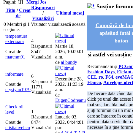
Pagini: [
1
]
Mergi Jos
Susține forumu
Răspunsuri
Titlu
/
Creat
/
Ultimul mesaj
de
Vizualizări
0 Membri şi 1 Vizitator vizualizează această
Cumpără de la
secţiune.
apăsând întâi 
temperatura
buton
4
exterioara
Răspunsuri
Martie 18,
Creat de
8547
2026, 10:09:01
și astfel vei susțin
marcnm91
Vizualizări
a.m.
de
al bundy
Recomandăm și
PCGar
Fashion Days
,
Elefant
informare
6
CEL.ro
,
F64
,
evoMA
Decembrie 28,
Răspunsuri
Flanco
,
Anvelope-ofert
Creat de
2022, 11:23:19
11771
crystyan1979
a.m.
Vizualizări
De fiecare dată când dai
de
click pe unul din aceste 
EugenCodreanu
mai sus, iar abia mai ap
Check oil
ajuți forumul cu un mic
1
level
care se întoarce în contul
Răspunsuri
Ianuarie 03,
pentru plata serviciilor c
Creat de
8474
2022, 04:44:01
necesare în a ține forumu
cristianvelicu
Vizualizări
p.m.
de
A V A T A R