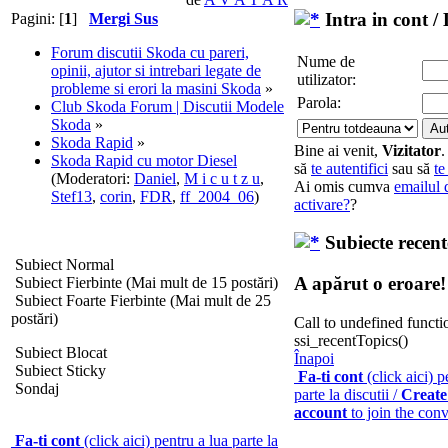
Intra in cont /
Pagini: [
1
]
Mergi Sus
Forum discutii Skoda cu pareri,
Nume de
opinii, ajutor si intrebari legate de
utilizator:
probleme si erori la masini Skoda
»
Parola:
Club Skoda Forum | Discutii Modele
Skoda
»
Skoda Rapid
»
Bine ai venit,
Vizitator
.
Skoda Rapid cu motor Diesel
să
te autentifici
sau să
te
(Moderatori:
Daniel
,
M i c u t z u
,
Ai omis cumva
emailul 
Stef13
,
corin
,
FDR
,
ff_2004_06
)
activare?
?
Subiecte recent
Subiect Normal
A apărut o eroare!
Subiect Fierbinte (Mai mult de 15 postări)
Subiect Foarte Fierbinte (Mai mult de 25
postări)
Call to undefined functi
ssi_recentTopics()
Subiect Blocat
Înapoi
Subiect Sticky
Fa-ti cont
(click aici) p
Sondaj
parte la discutii /
Create
account
to join the conv
Fa-ti cont
(click aici) pentru a lua parte la