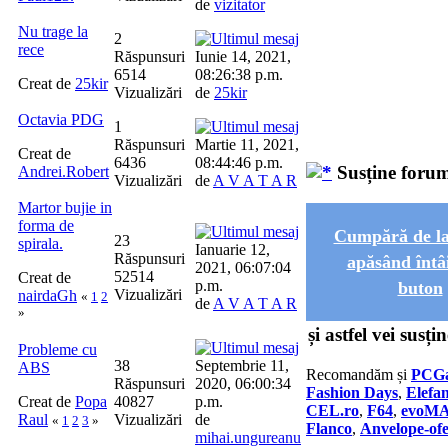
de
vizitator
Nu trage la
2
rece
Răspunsuri
Iunie 14, 2021,
6514
08:26:38 p.m.
Creat de
25kir
Vizualizări
de
25kir
Octavia PDG
1
Răspunsuri
Martie 11, 2021,
Creat de
6436
08:44:46 p.m.
Susține foru
Andrei.Robert
Vizualizări
de
A V A T A R
Martor bujie in
forma de
Cumpără de 
23
spirala.
Ianuarie 12,
Răspunsuri
apăsând întâi
2021, 06:07:04
52514
Creat de
p.m.
buton
Vizualizări
nairdaGh
«
1
2
de
A V A T A R
»
și astfel vei susț
Probleme cu
38
Septembrie 11,
ABS
Recomandăm și
PCGa
Răspunsuri
2020, 06:00:34
Fashion Days
,
Elefan
Creat de
Popa
40827
p.m.
CEL.ro
,
F64
,
evoM
Raul
Vizualizări
de
«
1
2
3
»
Flanco
,
Anvelope-ofe
mihai.ungureanu