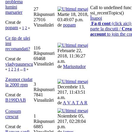
problema
lumini
Call to undefined func
27
marsarier
ssi_recentTopics()
Răspunsuri
Martie 18, 2018,
Înapoi
27916
03:49:07 p.m.
Creat de
Fa-ti cont
(click aici)
Vizualizări
de
popam
popam
«
1
2
»
parte la discutii /
Crea
account
to join the co
Ce tip de ulei
imi
116
recomandati?
Februarie 22,
Răspunsuri
2018, 11:36:27
69468
Creat de
a.m.
Vizualizări
vladypaunescu
de
Mariustudor
«
1
2
3
4
...
8
»
Zgomot ciudat
3
la 2000 rpm
Decembrie 13,
Răspunsuri
2017, 11:43:51
Creat de
7841
a.m.
B199DAB
Vizualizări
de
A V A T A R
Consum
1
Noiembrie 05,
crescut
Răspunsuri
2017, 02:28:04
Creat de
6885
p.m.
Razvan.sanfi
Vizualizări
de
james