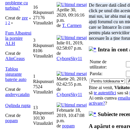
probleme cu
De fiecare dată când d
16
turbina?
Aprilie 30,
click pe unul din acest
Răspunsuri
2020, 09:16:16
mai sus, iar abia mai 
27176
Creat de
zee
«
p.m.
ajuți forumul cu un m
Vizualizări
1
2
»
de
T. Carmen
care se întoarce în cont
pentru plata serviciilor
Fum Albastrui
la pornire
necesare în a ține foru
3
Iulie 01, 2019,
ALH
Răspunsuri
02:58:07 p.m.
Intra in cont 
8106
Creat de
de
Vizualizări
AlinCeaus
CyborgSky11
Nume de
utilizator:
Tablou
Parola:
sigurante
1
Martie 20, 2019,
baterie auto
Răspunsuri
02:42:55 p.m.
7524
Bine ai venit,
Vizitato
Creat de
de
Vizualizări
să
te autentifici
sau să
andreycatalin
CyborgSky11
Ai omis cumva
emailu
activare?
?
Oglinda rupta
13
Februarie 18,
Răspunsuri
Subiecte rece
Creat de
2019, 10:47:08
10130
popam
p.m.
Vizualizări
A apărut o eroar
de
popam