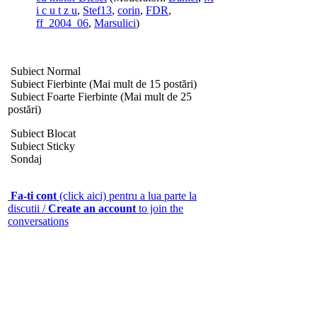
i c u t z u
,
Stef13
,
corin
,
FDR
,
ff_2004_06
,
Marsulici
)
Subiect Normal
Subiect Fierbinte (Mai mult de 15 postări)
Subiect Foarte Fierbinte (Mai mult de 25
postări)
Subiect Blocat
Subiect Sticky
Sondaj
Fa-ti cont
(click aici) pentru a lua parte la
discutii /
Create an account
to join the
conversations