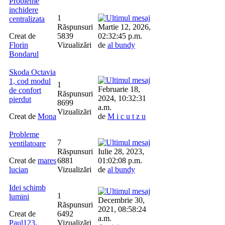
Probleme
inchidere
1
centralizata
Răspunsuri
Martie 12, 2026,
Creat de
5839
02:32:45 p.m.
Florin
Vizualizări
de
al bundy
Bondarul
Skoda Octavia
1, cod modul
1
Februarie 18,
de confort
Răspunsuri
2024, 10:32:31
pierdut
8699
a.m.
Vizualizări
Creat de
Mona
de
M i c u t z u
Probleme
7
ventilatoare
Răspunsuri
Iulie 28, 2023,
Creat de
mares
6881
01:02:08 p.m.
lucian
Vizualizări
de
al bundy
Idei schimb
1
lumini
Decembrie 30,
Răspunsuri
2021, 08:58:24
Creat de
6492
a.m.
Paul123.
Vizualizări