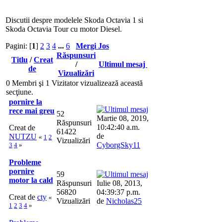
Discutii despre modelele Skoda Octavia 1 si
Skoda Octavia Tour cu motor Diesel.
Pagini: [
1
]
2
3
4
...
6
Mergi Jos
Răspunsuri
Titlu
/
Creat
/
Ultimul mesaj
de
Vizualizări
0 Membri şi 1 Vizitator vizualizează această
secţiune.
pornire la
rece mai greu
52
Martie 08, 2019,
Răspunsuri
10:42:40 a.m.
Creat de
61422
de
NUTZU
«
1
2
Vizualizări
CyborgSky11
3
4
»
Probleme
pornire
59
motor la cald
Răspunsuri
Iulie 08, 2013,
56820
04:39:37 p.m.
Creat de
cty
«
Vizualizări
de
Nicholas25
1
2
3
4
»