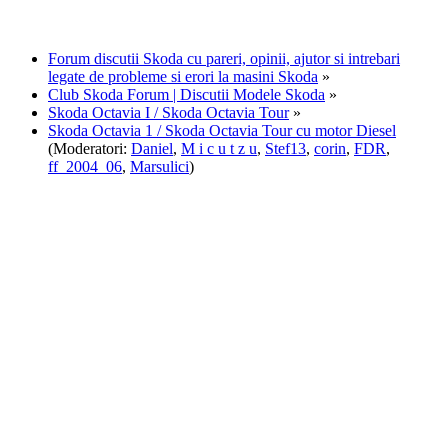
Forum discutii Skoda cu pareri, opinii, ajutor si intrebari
legate de probleme si erori la masini Skoda
»
Club Skoda Forum | Discutii Modele Skoda
»
Skoda Octavia I / Skoda Octavia Tour
»
Skoda Octavia 1 / Skoda Octavia Tour cu motor Diesel
(Moderatori:
Daniel
,
M i c u t z u
,
Stef13
,
corin
,
FDR
,
ff_2004_06
,
Marsulici
)