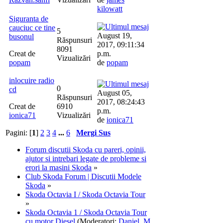
kilowatt
Siguranta de
cauciuc ce tine
5
August 19,
busonul
Răspunsuri
2017, 09:11:34
8091
Creat de
p.m.
Vizualizări
popam
de
popam
inlocuire radio
0
cd
August 05,
Răspunsuri
2017, 08:24:43
Creat de
6910
p.m.
ionica71
Vizualizări
de
ionica71
Pagini: [
1
]
2
3
4
...
6
Mergi Sus
Forum discutii Skoda cu pareri, opinii,
ajutor si intrebari legate de probleme si
erori la masini Skoda
»
Club Skoda Forum | Discutii Modele
Skoda
»
Skoda Octavia I / Skoda Octavia Tour
»
Skoda Octavia 1 / Skoda Octavia Tour
cu motor Diesel
(Moderatori:
Daniel
,
M