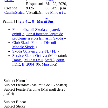
Răspunsuri
Mai 28, 2020,
Creat de
9326
03:54:51 p.m.
CatalinStaicu
Vizualizări
de
M i c u t z
u
Pagini: [
1
]
2
3
4
...
8
Mergi Sus
Forum discutii Skoda cu pareri,
opinii, ajutor si intrebari legate de
probleme si erori la masini Skoda
»
Club Skoda Forum | Discutii
Modele Skoda
»
Skoda Octavia 2 pre-FL / FL
»
Service Skoda Octavia
(Moderatori:
Daniel
,
M i c u t z u
,
Stef13
,
corin
,
FDR
,
ff_2004_06
,
Marsulici
)
Subiect Normal
Subiect Fierbinte (Mai mult de 15 postări)
Subiect Foarte Fierbinte (Mai mult de 25
postări)
Subiect Blocat
Subiect Sticky