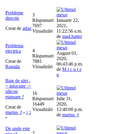
Probleme
3
directie
Răspunsuri
Ianuarie 22,
7697
2021,
Creat de
atfaz
Vizualizări
11:22:56 a.m.
de
mad.hatter
Problema
4
electrica
August 01,
Răspunsuri
2020,
Creat de
7881
06:43:46 p.m.
Ragaila
Vizualizări
de
M i c u t z
u
Baie de ulei -
> inlocuire ->
silicon
16
etansare ?
Răspunsuri
Iulie 31,
16449
2020,
Creat de
Vizualizări
12:40:00 p.m.
marius_f
«
1
2
de
marius_f
»
De unde este
7
piesa?