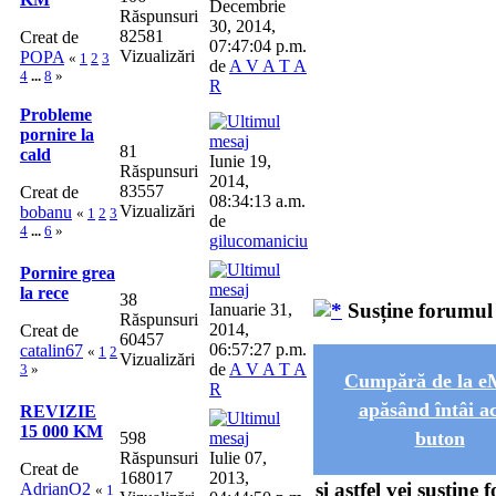
Decembrie
Răspunsuri
30, 2014,
82581
Creat de
07:47:04 p.m.
Vizualizări
POPA
«
1
2
3
de
A V A T A
4
...
8
»
R
Probleme
pornire la
81
cald
Iunie 19,
Răspunsuri
2014,
83557
Creat de
08:34:13 a.m.
Vizualizări
bobanu
«
1
2
3
de
4
...
6
»
gilucomaniciu
Pornire grea
la rece
38
Susține forumul
Ianuarie 31,
Răspunsuri
2014,
Creat de
60457
06:57:27 p.m.
catalin67
«
1
2
Vizualizări
de
A V A T A
3
»
Cumpără de la 
R
apăsând întâi ac
REVIZIE
15 000 KM
buton
598
Răspunsuri
Iulie 07,
Creat de
168017
2013,
și astfel vei susține
AdrianO2
«
1