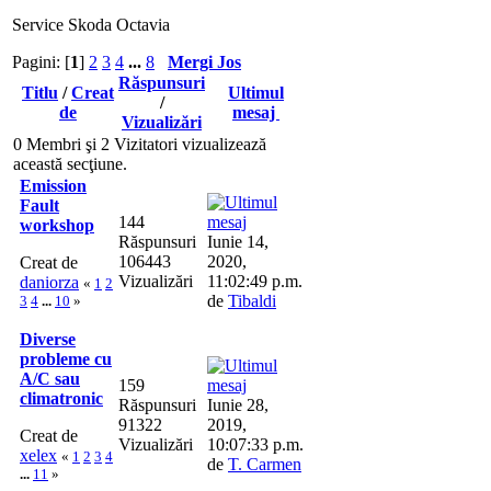
Service Skoda Octavia
Pagini: [
1
]
2
3
4
...
8
Mergi Jos
Răspunsuri
Titlu
/
Creat
Ultimul
/
de
mesaj
Vizualizări
0 Membri şi 2 Vizitatori vizualizează
această secţiune.
Emission
Fault
144
workshop
Răspunsuri
Iunie 14,
106443
2020,
Creat de
Vizualizări
11:02:49 p.m.
daniorza
«
1
2
de
Tibaldi
3
4
...
10
»
Diverse
probleme cu
A/C sau
159
climatronic
Răspunsuri
Iunie 28,
91322
2019,
Creat de
Vizualizări
10:07:33 p.m.
xelex
«
1
2
3
4
de
T. Carmen
...
11
»