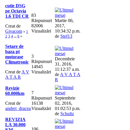
cutie DSG
pe Octavia
83
1.6 TDI CR
Răspunsuri
Martie 06,
82006
2017,
Creat de
Vizualizări
10:34:32 p.m.
Givacom
«
1
de
Stef13
2
3
4
...
6
»
Setare de
baza pt
3
motorase
Decembrie
Răspunsuri
Climatronic
31, 2016,
14945
11:12:37 a.m.
Creat de
A V
Vizualizări
de
A V A T A
A T A R
R
Revizie
7
60.000km
Răspunsuri
Septembrie
Creat de
16138
02, 2016,
andrei_dracea
Vizualizări
01:02:53 p.m.
de
Schultz
REVIZIA
LA 30.000
106
KM