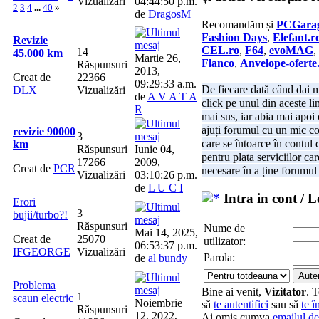
Vizualizări
04:44:50 p.m.
2
3
4
...
40
»
de
DragosM
Recomandăm și
PCGara
Fashion Days
,
Elefant.r
Revizie
CEL.ro
,
F64
,
evoMAG
,
14
45.000 km
Martie 26,
Flanco
,
Anvelope-oferte
Răspunsuri
2013,
Creat de
22366
09:29:33 a.m.
De fiecare dată când dai m
DLX
Vizualizări
de
A V A T A
click pe unul din aceste li
R
mai sus, iar abia mai apoi
ajuți forumul cu un mic c
revizie 90000
3
care se întoarce în contul d
km
Răspunsuri
Iunie 04,
pentru plata serviciilor car
17266
2009,
Creat de
PCR
necesare în a ține forumul
Vizualizări
03:10:26 p.m.
de
L U C I
Intra in cont / L
Erori
3
bujii/turbo?!
Răspunsuri
Nume de
Mai 14, 2025,
Creat de
25070
utilizator:
06:53:37 p.m.
IFGEORGE
Vizualizări
Parola:
de
al bundy
Problema
Bine ai venit,
Vizitator
. 
1
scaun electric
Noiembrie
să
te autentifici
sau să
te î
Răspunsuri
12, 2022,
Ai omis cumva
emailul de