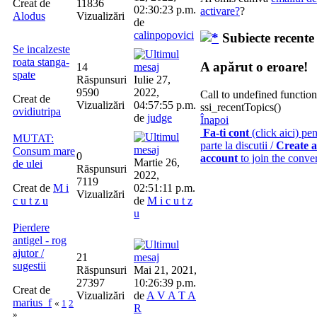
Creat de
11836
02:30:23 p.m.
activare?
?
Alodus
Vizualizări
de
calinpopovici
Subiecte recente
Se incalzeste
roata stanga-
A apărut o eroare!
14
spate
Răspunsuri
Iulie 27,
9590
2022,
Call to undefined function
Creat de
Vizualizări
04:57:55 p.m.
ssi_recentTopics()
ovidiutripa
de
judge
Înapoi
Fa-ti cont
(click aici) pen
MUTAT:
parte la discutii /
Create 
Consum mare
0
account
to join the conve
Martie 26,
de ulei
Răspunsuri
2022,
7119
Creat de
M i
02:51:11 p.m.
Vizualizări
c u t z u
de
M i c u t z
u
Pierdere
antigel - rog
ajutor /
21
sugestii
Răspunsuri
Mai 21, 2021,
27397
10:26:39 p.m.
Creat de
Vizualizări
de
A V A T A
marius_f
«
1
2
R
»