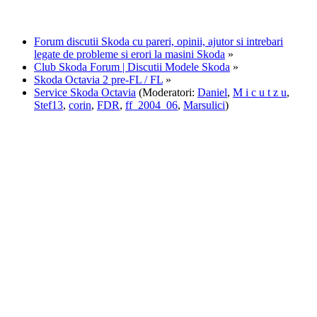
Forum discutii Skoda cu pareri, opinii, ajutor si intrebari
legate de probleme si erori la masini Skoda
»
Club Skoda Forum | Discutii Modele Skoda
»
Skoda Octavia 2 pre-FL / FL
»
Service Skoda Octavia
(Moderatori:
Daniel
,
M i c u t z u
,
Stef13
,
corin
,
FDR
,
ff_2004_06
,
Marsulici
)