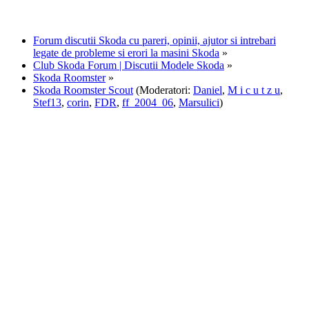
Forum discutii Skoda cu pareri, opinii, ajutor si intrebari
legate de probleme si erori la masini Skoda
»
Club Skoda Forum | Discutii Modele Skoda
»
Skoda Roomster
»
Skoda Roomster Scout
(Moderatori:
Daniel
,
M i c u t z u
,
Stef13
,
corin
,
FDR
,
ff_2004_06
,
Marsulici
)