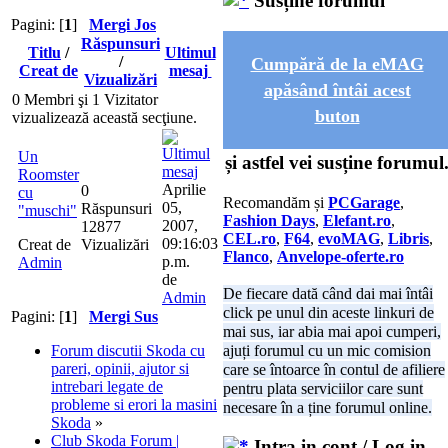
Susține forumul
Pagini: [
1
]
Mergi Jos
Răspunsuri
Titlu
/
Ultimul
/
Cumpără de la eMAG
Creat de
mesaj
Vizualizări
apăsând întâi acest
0 Membri şi 1 Vizitator
buton
vizualizează această secţiune.
Un
și astfel vei susține forumul
Roomster
Aprilie
0
cu
Recomandăm și
PCGarage
,
05,
Răspunsuri
"muschi"
Fashion Days
,
Elefant.ro
,
2007,
12877
CEL.ro
,
F64
,
evoMAG
,
Libris
,
09:16:03
Creat de
Vizualizări
Flanco
,
Anvelope-oferte.ro
p.m.
Admin
de
De fiecare dată când dai mai întâi
Admin
click pe unul din aceste linkuri de
Pagini: [
1
]
Mergi Sus
mai sus, iar abia mai apoi cumperi,
Forum discutii Skoda cu
ajuți forumul cu un mic comision
pareri, opinii, ajutor si
care se întoarce în contul de afiliere
intrebari legate de
pentru plata serviciilor care sunt
probleme si erori la masini
necesare în a ține forumul online.
Skoda
»
Club Skoda Forum |
Intra in cont / Log in