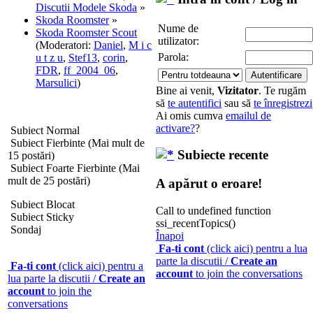
Discutii Modele Skoda
»
Skoda Roomster
»
Nume de
Skoda Roomster Scout
utilizator:
(Moderatori:
Daniel
,
M i c
Parola:
u t z u
,
Stef13
,
corin
,
FDR
,
ff_2004_06
,
Marsulici
)
Bine ai venit,
Vizitator
. Te rugăm
să
te autentifici
sau să
te înregistrezi
Ai omis cumva
emailul de
activare?
?
Subiect Normal
Subiect Fierbinte (Mai mult de
Subiecte recente
15 postări)
Subiect Foarte Fierbinte (Mai
mult de 25 postări)
A apărut o eroare!
Subiect Blocat
Call to undefined function
Subiect Sticky
ssi_recentTopics()
Sondaj
Înapoi
Fa-ti cont
(click aici) pentru a lua
parte la discutii /
Create an
Fa-ti cont
(click aici) pentru a
account
to join the conversations
lua parte la discutii /
Create an
account
to join the
conversations