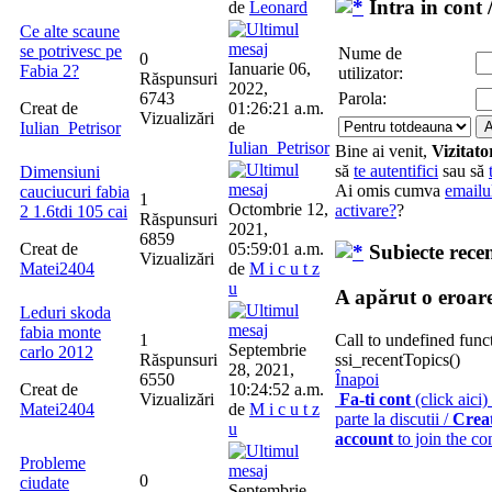
Intra in cont 
de
Leonard
Ce alte scaune
se potrivesc pe
Nume de
0
Ianuarie 06,
Fabia 2?
utilizator:
Răspunsuri
2022,
Parola:
6743
Creat de
01:26:21 a.m.
Vizualizări
Iulian_Petrisor
de
Iulian_Petrisor
Bine ai venit,
Vizitato
să
te autentifici
sau să
Dimensiuni
Ai omis cumva
emailu
cauciucuri fabia
1
Octombrie 12,
activare?
?
2 1.6tdi 105 cai
Răspunsuri
2021,
6859
Creat de
05:59:01 a.m.
Subiecte rece
Vizualizări
Matei2404
de
M i c u t z
u
A apărut o eroar
Leduri skoda
fabia monte
Call to undefined func
1
Septembrie
carlo 2012
ssi_recentTopics()
Răspunsuri
28, 2021,
Înapoi
6550
Creat de
10:24:52 a.m.
Fa-ti cont
(click aici)
Vizualizări
Matei2404
de
M i c u t z
parte la discutii /
Crea
u
account
to join the co
Probleme
0
ciudate
Septembrie