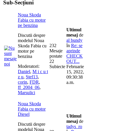
Sub-Secțiuni
Noua Skoda
Fabia cu motor
pe benzina
Ultimul
mesaj
de
Discutii despre
al bundy
modelul Noua
232
în
Re: se
Skoda Fabia cu
Mesaje
aprinde
motor pe
postate
CHECK
benzina
22
OUT...
Moderatori:
Subiecte
Februarie
Daniel
,
M i c u t
15, 2022,
z u
,
Stef13
,
09:30:38
corin
,
FDR
,
a.m.
ff_2004_06
,
Marsulici
Noua Skoda
Fabia cu motor
Diesel
Ultimul
mesaj
de
Discutii despre
tadys_ro
modelul Noua