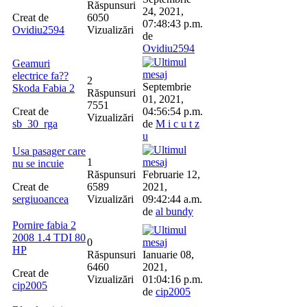
Răspunsuri
24, 2021,
Creat de
6050
07:48:43 p.m.
Ovidiu2594
Vizualizări
de
Ovidiu2594
Geamuri
electrice fa??
2
Septembrie
Skoda Fabia 2
Răspunsuri
01, 2021,
7551
Creat de
04:56:54 p.m.
Vizualizări
sb_30_rga
de
M i c u t z
u
Usa pasager care
1
nu se incuie
Răspunsuri
Februarie 12,
Creat de
6589
2021,
sergiuoancea
Vizualizări
09:42:44 a.m.
de
al bundy
Pornire fabia 2
2008 1.4 TDI 80
0
HP
Răspunsuri
Ianuarie 08,
6460
2021,
Creat de
Vizualizări
01:04:16 p.m.
cip2005
de
cip2005