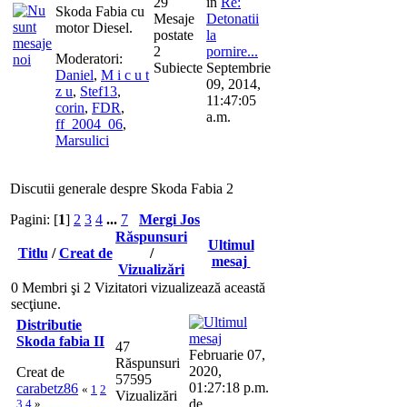
29
în
Re:
Skoda Fabia cu
Mesaje
Detonatii
motor Diesel.
postate
la
2
pornire...
Moderatori:
Subiecte
Septembrie
Daniel
,
M i c u t
09, 2014,
z u
,
Stef13
,
11:47:05
corin
,
FDR
,
a.m.
ff_2004_06
,
Marsulici
Discutii generale despre Skoda Fabia 2
Pagini: [
1
]
2
3
4
...
7
Mergi Jos
Răspunsuri
Ultimul
Titlu
/
Creat de
/
mesaj
Vizualizări
0 Membri şi 2 Vizitatori vizualizează această
secţiune.
Distributie
Skoda fabia II
47
Februarie 07,
Răspunsuri
2020,
Creat de
57595
01:27:18 p.m.
carabetz86
«
1
2
Vizualizări
de
3
4
»