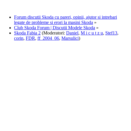
Forum discutii Skoda cu pareri, opinii, ajutor si intrebari
legate de probleme si erori la masini Skoda
»
Club Skoda Forum | Discutii Modele Skoda
»
Skoda Fabia 2
(Moderatori:
Daniel
,
M i c u t z u
,
Stef13
,
corin
,
FDR
,
ff_2004_06
,
Marsulici
)