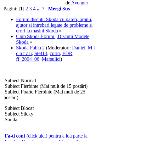
de
Avenger
Pagini: [
1
]
2
3
4
...
7
Mergi Sus
Forum discutii Skoda cu pareri, opinii,
ajutor si intrebari legate de probleme si
erori la masini Skoda
»
Club Skoda Forum | Discutii Modele
Skoda
»
Skoda Fabia 2
(Moderatori:
Daniel
,
M i
c u t z u
,
Stef13
,
corin
,
FDR
,
ff_2004_06
,
Marsulici
)
Subiect Normal
Subiect Fierbinte (Mai mult de 15 postări)
Subiect Foarte Fierbinte (Mai mult de 25
postări)
Subiect Blocat
Subiect Sticky
Sondaj
Fa-ti cont
(click aici) pentru a lua parte la