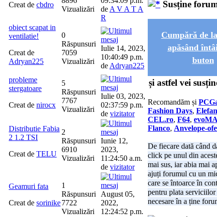
8896
09:34:09 p.m.
Susține foru
Creat de
cbdro
Vizualizări
de
A V A T A
R
obiect scapat in
Cumpără de l
0
ventilatie!
Răspunsuri
apăsând întâi
Iulie 14, 2023,
Creat de
7059
10:40:49 p.m.
buton
Adryan225
Vizualizări
de
Adryan225
probleme
și astfel vei susț
5
stergatoare
Răspunsuri
Iulie 03, 2023,
7767
Recomandăm și
PCGa
Creat de
nirocx
02:37:59 p.m.
Vizualizări
Fashion Days
,
Elefan
de
vizitator
CEL.ro
,
F64
,
evoM
Flanco
,
Anvelope-ofe
Distributie Fabia
2
2 1.2 TSI
Răspunsuri
Iunie 12,
De fiecare dată când da
6910
2023,
Creat de
TELU
click pe unul din acest
Vizualizări
11:24:50 a.m.
mai sus, iar abia mai 
de
vizitator
ajuți forumul cu un mi
care se întoarce în cont
1
Geamuri fata
pentru plata serviciilor
Răspunsuri
August 05,
necesare în a ține foru
Creat de
sorinike
7722
2022,
Vizualizări
12:24:52 p.m.