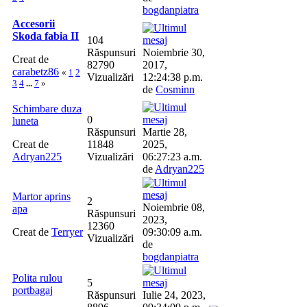
bogdanpiatra
Accesorii
Skoda fabia II
104
Răspunsuri
Noiembrie 30,
Creat de
82790
2017,
carabetz86
«
1
2
Vizualizări
12:24:38 p.m.
3
4
...
7
»
de
Cosminn
Schimbare duza
0
luneta
Răspunsuri
Martie 28,
Creat de
11848
2025,
Adryan225
Vizualizări
06:27:23 a.m.
de
Adryan225
Martor aprins
2
Noiembrie 08,
apa
Răspunsuri
2023,
12360
Creat de
Terryer
09:30:09 a.m.
Vizualizări
de
bogdanpiatra
Polita rulou
5
portbagaj
Răspunsuri
Iulie 24, 2023,