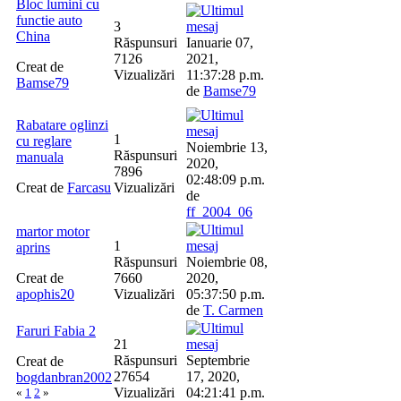
Bloc lumini cu
functie auto
3
China
Răspunsuri
Ianuarie 07,
7126
2021,
Creat de
Vizualizări
11:37:28 p.m.
Bamse79
de
Bamse79
Rabatare oglinzi
1
cu reglare
Noiembrie 13,
Răspunsuri
manuala
2020,
7896
02:48:09 p.m.
Creat de
Farcasu
Vizualizări
de
ff_2004_06
martor motor
1
aprins
Răspunsuri
Noiembrie 08,
Creat de
7660
2020,
apophis20
Vizualizări
05:37:50 p.m.
de
T. Carmen
Faruri Fabia 2
21
Răspunsuri
Septembrie
Creat de
27654
17, 2020,
bogdanbran2002
Vizualizări
04:21:41 p.m.
«
1
2
»