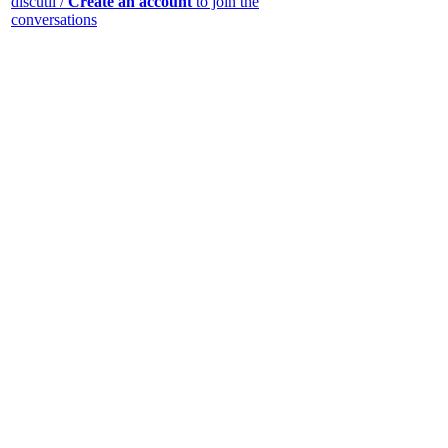
discutii /
Create an account
to join the
conversations