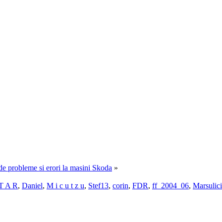
e de probleme si erori la masini Skoda
»
T A R
,
Daniel
,
M i c u t z u
,
Stef13
,
corin
,
FDR
,
ff_2004_06
,
Marsulici