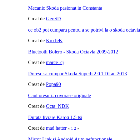
Mecanic Skoda pasionat in Constanta
Creat de
GeoSD
ce ob2 pot cumpara pentru a se potrivi la o skoda octavia
Creat de
KroTeK
Bluetooth Bolero - Skoda Octavia 2009-2012
Creat de
marce_cj
Doresc sa cumpar Skoda Superb 2.0 TDI an 2013
Creat de
Popa90
Caut presuri- covorase originale
Creat de
Octa_NDK
Durata livrare Karoq 1.5 tsi
Creat de
mad.hatter
«
1
2
»
Mirror Link si Android Auto nefunctionale