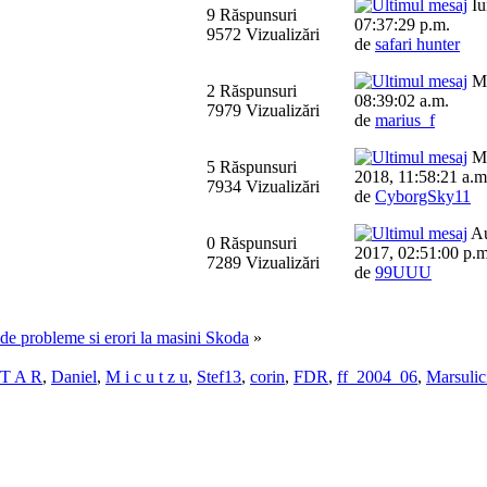
Iu
9 Răspunsuri
07:37:29 p.m.
9572 Vizualizări
de
safari hunter
Ma
2 Răspunsuri
08:39:02 a.m.
7979 Vizualizări
de
marius_f
Ma
5 Răspunsuri
2018, 11:58:21 a.m
7934 Vizualizări
de
CyborgSky11
Au
0 Răspunsuri
2017, 02:51:00 p.m
7289 Vizualizări
de
99UUU
e de probleme si erori la masini Skoda
»
 T A R
,
Daniel
,
M i c u t z u
,
Stef13
,
corin
,
FDR
,
ff_2004_06
,
Marsulic