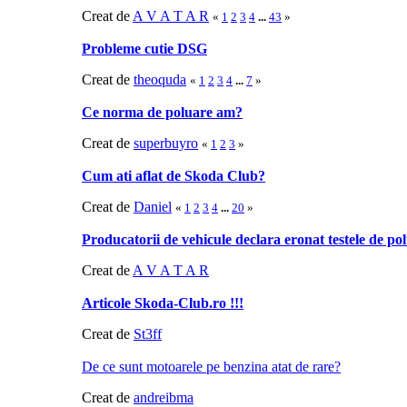
Creat de
A V A T A R
«
1
2
3
4
...
43
»
Probleme cutie DSG
Creat de
theoquda
«
1
2
3
4
...
7
»
Ce norma de poluare am?
Creat de
superbuyro
«
1
2
3
»
Cum ati aflat de Skoda Club?
Creat de
Daniel
«
1
2
3
4
...
20
»
Producatorii de vehicule declara eronat testele de po
Creat de
A V A T A R
Articole Skoda-Club.ro !!!
Creat de
St3ff
De ce sunt motoarele pe benzina atat de rare?
Creat de
andreibma