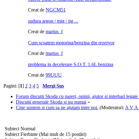
Creat de
NGCM51
sudura argon / mig / tig ...
Creat de
marius_f
Cum scoatem motorina/benzina din rezervor
Creat de
marius_f
problema in decelerare S.O.T. 1.6L benzina
Creat de
99UUU
Pagini: [
1
]
2
3
4
5
Mergi Sus
Forum discutii Skoda cu pareri, opinii, ajutor si intrebari legat
Discutii generale Skoda si nu numai
»
Cine suntem si cum sa ne ajutam intre noi.
(Moderatori:
A V A
Subiect Normal
Subiect Fierbinte (Mai mult de 15 postări)