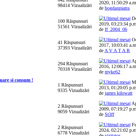
2020, 11:50:29 a.m
98414 Vizualizări
de
bogdanpiatra
De
100 Răspunsuri
2019, 03:23:34 p.m
51561 Vizualizări
de
ff_2004_06
Oc
41 Răspunsuri
2017, 10:03:41 a.m
37393 Vizualizări
de
A V A T A R
Ap
294 Răspunsuri
2016, 12:06:17 a.m
70318 Vizualizări
de
myke62
luare si consum !
Ma
1 Răspunsuri
2013, 01:20:05 p.m
9335 Vizualizări
de
james kilowatt
Ap
2 Răspunsuri
2009, 07:19:27 p.m
9059 Vizualizări
de
St3ff
Fe
2 Răspunsuri
2024, 02:21:02 p.m
6778 Vizualizări
de
vizitator