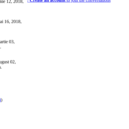
/
Create an account
to join the conversations
nie 12, 2018,
i 16, 2018,
rtie 03,
.
gust 02,
.
i
)