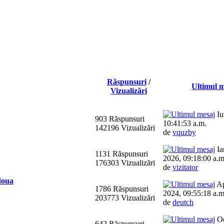
Răspunsuri
/
Ultimul 
Vizualizări
Iu
903 Răspunsuri
10:41:53 a.m.
142196 Vizualizări
de
vquzby
Ia
1131 Răspunsuri
2026, 09:18:00 a.m
176303 Vizualizări
de
vizitator
doua
Ap
1786 Răspunsuri
2024, 09:55:18 a.m
203773 Vizualizări
de
deutch
Oc
642 Răspunsuri