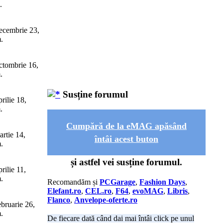
.
cembrie 23,
.
tombrie 16,
.
Susține forumul
rilie 18,
.
Cumpără de la eMAG apăsând
rtie 14,
întâi acest buton
.
și astfel vei susține forumul.
rilie 11,
.
Recomandăm și
PCGarage
,
Fashion Days
,
Elefant.ro
,
CEL.ro
,
F64
,
evoMAG
,
Libris
,
Flanco
,
Anvelope-oferte.ro
bruarie 26,
.
De fiecare dată când dai mai întâi click pe unul