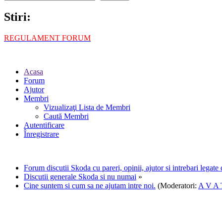
Stiri:
REGULAMENT FORUM
Acasa
Forum
Ajutor
Membri
Vizualizaţi Lista de Membri
Caută Membri
Autentificare
Înregistrare
Forum discutii Skoda cu pareri, opinii, ajutor si intrebari legat
Discutii generale Skoda si nu numai
»
Cine suntem si cum sa ne ajutam intre noi.
(Moderatori:
A V A 