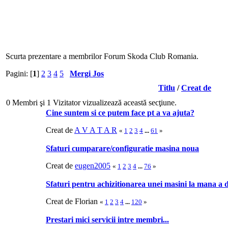
Scurta prezentare a membrilor Forum Skoda Club Romania.
Pagini: [
1
]
2
3
4
5
Mergi Jos
Titlu
/
Creat de
0 Membri şi 1 Vizitator vizualizează această secţiune.
Cine suntem si ce putem face pt a va ajuta?
Creat de
A V A T A R
«
1
2
3
4
...
61
»
Sfaturi cumparare/configuratie masina noua
Creat de
eugen2005
«
1
2
3
4
...
76
»
Sfaturi pentru achizitionarea unei masini la mana a 
Creat de Florian
«
1
2
3
4
...
120
»
Prestari mici servicii intre membri...