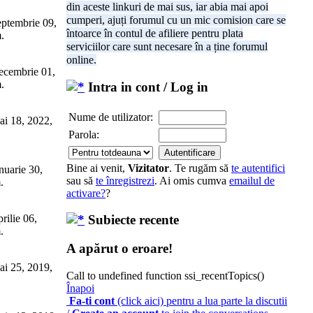
din aceste linkuri de mai sus, iar abia mai apoi
cumperi, ajuți forumul cu un mic comision care se
ptembrie 09,
întoarce în contul de afiliere pentru plata
.
serviciilor care sunt necesare în a ține forumul
online.
cembrie 01,
.
Intra in cont / Log in
Nume de utilizator:
i 18, 2022,
Parola:
Bine ai venit,
Vizitator
. Te rugăm să
te autentifici
nuarie 30,
sau să
te înregistrezi
. Ai omis cumva
emailul de
.
activare?
?
rilie 06,
Subiecte recente
.
A apărut o eroare!
i 25, 2019,
Call to undefined function ssi_recentTopics()
Înapoi
Fa-ti cont
(click aici) pentru a lua parte la discutii