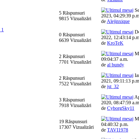
Se
5 Răspunsuri
2023, 04:29:39 p.m
9815 Vizualizări
de
Alejinxique
 1
De
0 Răspunsuri
2022, 12:43:14 p.m
6639 Vizualizări
de
KroTeK
Ma
2 Răspunsuri
09:04:37 a.m.
7701 Vizualizări
de
al bundy
Ia
2 Răspunsuri
2021, 09:11:13 p.m
7522 Vizualizări
de
jst_32
Ap
3 Răspunsuri
2020, 08:47:59 a.m
7918 Vizualizări
de
CyborgSky11
Ma
19 Răspunsuri
04:40:32 p.m.
17307 Vizualizări
de
TAVI1978