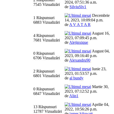
2024, 07:51:36 a.m.
7545 Vizualizări
de
SilviuSlv1
Decembrie
1 Răspunsuri
14, 2023, 10:09:04 p.m.
6883 Vizualizări
de
A V A T A R
August 16,
4 Răspunsuri
2023, 07:09:45 p.m.
7681 Vizualizări
de
Alejinxique
August 04,
0 Răspunsuri
2023, 09:16:40 p.m.
6706 Vizualizări
de
Alexandru90
Iunie 23,
2 Răspunsuri
2023, 01:53:57 p.m.
6801 Vizualizări
de
al bundy
Martie 30,
0 Răspunsuri
2023, 07:12:52 p.m.
6847 Vizualizări
de
Alin1
Aprilie 04,
13 Răspunsuri
2022, 10:56:26 p.m.
12787 Vizualizări
de
james kilowatt