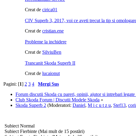
Creat de
cirica01
CIV Superb 3, 2017, voi ce aveti trecut la tip si omologar
Creat de
cristian.ene
Probleme la inchidere
Creat de
SilviuBen
Trancanit Skoda Superb II
Creat de
lucaionut
Pagini: [
1
]
2
3
4
Mergi Sus
Forum discutii Skoda cu pareri, opinii, ajutor si intrebari legat
Club Skoda Forum | Discutii Modele Skoda
»
Skoda Superb 2
(Moderatori:
Daniel
,
M i c u t z u
,
Stef13
,
cori
Subiect Normal
Subiect Fierbinte (Mai mult de 15 postări)