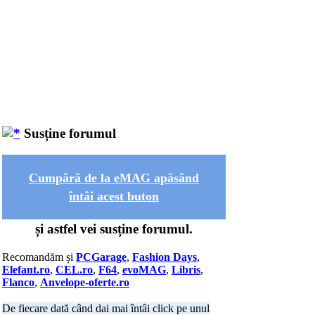
Susține forumul
Cumpără de la eMAG apăsând
întâi acest buton
și astfel vei susține forumul.
Recomandăm și
PCGarage
,
Fashion Days
,
Elefant.ro
,
CEL.ro
,
F64
,
evoMAG
,
Libris
,
Flanco
,
Anvelope-oferte.ro
De fiecare dată când dai mai întâi click pe unul