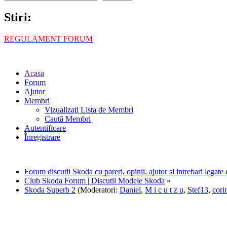
Stiri:
REGULAMENT FORUM
Acasa
Forum
Ajutor
Membri
Vizualizaţi Lista de Membri
Caută Membri
Autentificare
Înregistrare
Forum discutii Skoda cu pareri, opinii, ajutor si intrebari legat
Club Skoda Forum | Discutii Modele Skoda
»
Skoda Superb 2
(Moderatori:
Daniel
,
M i c u t z u
,
Stef13
,
cori