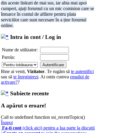
din aceste linkuri de mai sus, iar abia mai apoi
cumperi, ajuți forumul cu un mic comision care se
întoarce în contul de afiliere pentru plata
serviciilor care sunt necesare în a ține forumul
online.
Intra in cont / Log in
Nume de utilizator:
Parola:
Bine ai venit,
Vizitator
. Te rugăm să
te autentifici
sau să
te înregistrezi
. Ai omis cumva
emailul de
activare?
?
Subiecte recente
A apărut o eroare!
Call to undefined function ssi_recentTopics()
Înapoi
Fa-ti cont
(click aici) pentru a lua parte la discutii