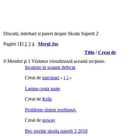
Discutii, intrebari si pareri despre Skoda Superb 2
Pagini: [
1
]
2
3
4
Mergi Jos
Titlu
/
Creat de
0 Membri şi 1 Vizitator vizualizează această secţiune.
Incalzire in scaune defecta
Creat de
narcisutz
«
1
2
»
Lampa ceata spate
Creat de
Kelu
Probleme sistem portbagaj.
Creat de
noway
Bec pozitie skoda superb 3 2018