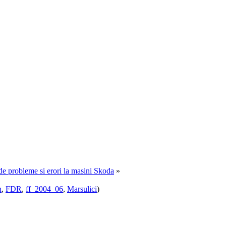
e de probleme si erori la masini Skoda
»
n
,
FDR
,
ff_2004_06
,
Marsulici
)