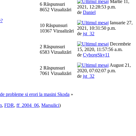
Martie 11,
6 Răspunsuri
2021, 12:28:53 p.m.
8652 Vizualizări
de
Daniel
e?
Ianuarie 27,
10 Răspunsuri
2021, 10:31:50 p.m.
10367 Vizualizări
de
jst_32
Decembrie
2 Răspunsuri
15, 2020, 11:57:56 a.m.
6583 Vizualizări
de
CyborgSky11
August 21,
2 Răspunsuri
2020, 07:02:07 p.m.
7061 Vizualizări
de
jst_32
e de probleme si erori la masini Skoda
»
n
,
FDR
,
ff_2004_06
,
Marsulici
)