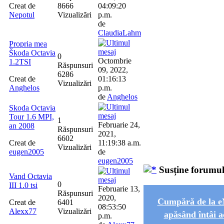
Creat de
8666
04:09:20
Nepotul
Vizualizări
p.m.
de
ClaudiaLahm
Propria mea
Škoda Octavia
0
Octombrie
1.2TSI
Răspunsuri
09, 2022,
6286
Creat de
01:16:13
Vizualizări
Anghelos
p.m.
de
Anghelos
Skoda Octavia
Tour 1.6 MPI,
1
Februarie 24,
an 2008
Răspunsuri
2021,
6602
Creat de
11:19:38 a.m.
Vizualizări
eugen2005
de
eugen2005
Susține forumu
Vand Octavia
0
III 1.0 tsi
Februarie 13,
Răspunsuri
2020,
Cumpără de la
Creat de
6401
08:53:50
Alexx77
Vizualizări
apăsând întâi a
p.m.