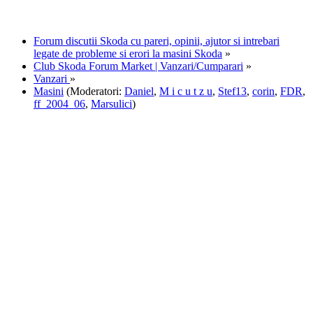
Forum discutii Skoda cu pareri, opinii, ajutor si intrebari
legate de probleme si erori la masini Skoda
»
Club Skoda Forum Market | Vanzari/Cumparari
»
Vanzari
»
Masini
(Moderatori:
Daniel
,
M i c u t z u
,
Stef13
,
corin
,
FDR
,
ff_2004_06
,
Marsulici
)