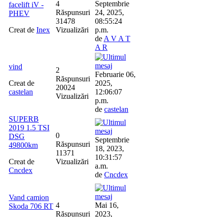
4
Septembrie
facelift iV -
Răspunsuri
24, 2025,
PHEV
31478
08:55:24
Creat de
Inex
Vizualizări
p.m.
de
A V A T
A R
vind
2
Februarie 06,
Răspunsuri
Creat de
2025,
20024
castelan
12:06:07
Vizualizări
p.m.
de
castelan
SUPERB
2019 1.5 TSI
0
DSG
Septembrie
Răspunsuri
49800km
18, 2023,
11371
10:31:57
Creat de
Vizualizări
a.m.
Cncdex
de
Cncdex
Vand camion
4
Mai 16,
Skoda 706 RT
Răspunsuri
2023,