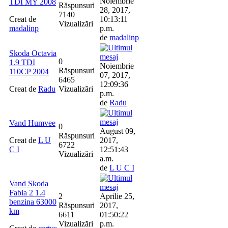
Noiembrie
TDI MY 2008
Răspunsuri
28, 2017,
7140
Creat de
10:13:11
Vizualizări
madalinp
p.m.
de
madalinp
Skoda Octavia
0
1.9 TDI
Noiembrie
Răspunsuri
110CP 2004
07, 2017,
6465
12:09:36
Creat de
Radu
Vizualizări
p.m.
de
Radu
Vand Humvee
0
August 09,
Răspunsuri
Creat de
L U
2017,
6722
C I
12:51:43
Vizualizări
a.m.
de
L U C I
Vand Skoda
Fabia 2 1.4
2
Aprilie 25,
benzina 63000
Răspunsuri
2017,
km
6611
01:50:22
Vizualizări
p.m.