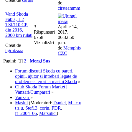
Creat de
cartus
de
cirsteammm
Vand Skoda
Fabia, 1.2
TSI/110 CP,
3
Aprilie 14,
din 2016,
Răspunsuri
2017,
2000 km rulati
6758
06:32:50
Vizualizări
p.m.
Creat de
de
Memphis
tigrutzaaa
CZC
Pagini: [
1
]
2
Mergi Sus
Forum discutii Skoda cu pareri,
opinii, ajutor si intrebari legate de
probleme si erori la masini Skoda
»
Club Skoda Forum Market |
Vanzari/Cumparari
»
Vanzari
»
Masini
(Moderatori:
Daniel
,
M i c u
t z u
,
Stef13
,
corin
,
FDR
,
ff_2004_06
,
Marsulici
)