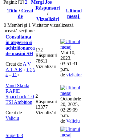
Pagini: [
1
]
2
Mergi Jos
Răspunsuri
Titlu
/
Creat
Ultimul
/
de
mesaj
Vizualizări
0 Membri şi 1 Vizitator vizualizează
această secţiune.
Consultanta
in alegerea si
achizitionarea
172
Mai 10,
de masini SH
Răspunsuri
2023,
78611
03:51:31
Creat de
A V
Vizualizări
p.m.
A T A R
«
1
2
3
de
vizitator
4
...
12
»
Vand Skoda
RAPID
2
Spaceback 1.0
Octombrie
Răspunsuri
TSI Ambition
20, 2025,
13377
02:29:09
Creat de
Vizualizări
p.m.
Valiciu
de
Valiciu
Superb 3