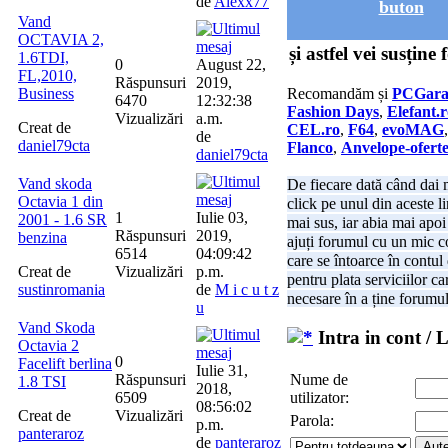
de
Alexx77
buton
Vand
OCTAVIA 2,
și astfel vei susține
1.6TDI,
0
August 22,
FL,2010,
Răspunsuri
2019,
Business
Recomandăm și
PCGara
6470
12:32:38
Fashion Days
,
Elefant.
Vizualizări
a.m.
Creat de
CEL.ro
,
F64
,
evoMAG
de
daniel79cta
Flanco
,
Anvelope-oferte
daniel79cta
Vand skoda
De fiecare dată când dai m
Octavia 1 din
click pe unul din aceste l
1
Iulie 03,
2001 - 1.6 SR
mai sus, iar abia mai apo
Răspunsuri
2019,
benzina
ajuți forumul cu un mic 
6514
04:09:42
care se întoarce în contul 
Creat de
Vizualizări
p.m.
pentru plata serviciilor ca
sustinromania
de
M i c u t z
necesare în a ține forumul
u
Vand Skoda
Intra in cont / 
Octavia 2
0
Facelift berlina
Iulie 31,
Nume de
Răspunsuri
1.8 TSI
2018,
utilizator:
6509
08:56:02
Creat de
Vizualizări
Parola:
p.m.
panteraroz
de
panteraroz