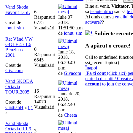
Bine ai venit,
Vizitator
. 
Vand Skoda
să
te autentifici
sau să
te 
6
Favorit 135L
Ai omis cumva
emailul d
Răspunsuri
Iulie 07,
activare?
?
Creat de
6775
2018,
ionut_sim
Vizualizări
11:51:50 a.m.
Subiecte recente
de
ionut_sim
Re: Vând VW
GOLF 4 / 1.6
A apărut o eroare!
0
Benzina /
Iunie 18,
Răspunsuri
2001
2018,
Call to undefined functio
6545
06:29:49
ssi_recentTopics()
Creat de
Vizualizări
p.m.
Înapoi
Givacom
de
Givacom
Fa-ti cont
(click aici) pe
parte la discutii /
Create 
Vand SKODA
account
to join the conve
Octavia
16
TOUR.2005
Ianuarie 20,
Răspunsuri
2018,
14070
Creat de
06:42:40
Vizualizări
CristianH
«
1
2
p.m.
»
de
Cheeta
Vand Skoda
Octavia II 1.9
3