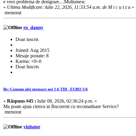
e vreo problema de denigrare....Multumesc
«
Ultima Modificare: Iulie 22, 2026, 11:33:54 a.m. de M i c u t z u
»
memorat
ro_danny
Doar inscris
Joined: Aug 2015
Mesaje postate: 8
Karma: +0/-0
Doar Inscris
Re: Consum ulei motoare noi 1,6 TDI - EURO 5/6
«
Răspuns #45 :
Iulie 08, 2026, 02:36:24 p.m. »
Ma poate ajuta cienva in Bucuresti cu recomadnare Service?
memorat
vizitator