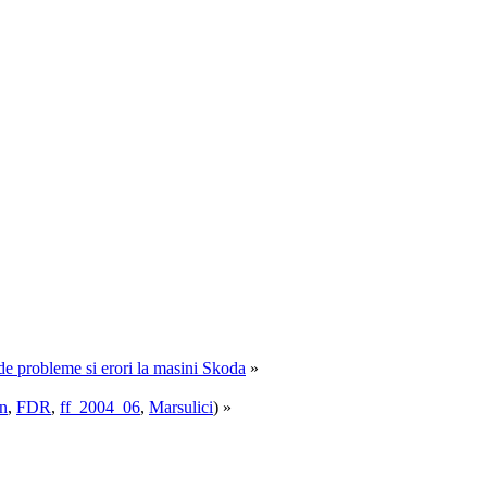
e de probleme si erori la masini Skoda
»
in
,
FDR
,
ff_2004_06
,
Marsulici
) »