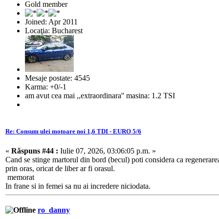
Gold member
Joined: Apr 2011
Locaţia: Bucharest
Mesaje postate: 4545
Karma: +0/-1
am avut cea mai ,,extraordinara'' masina: 1.2 TSI
Re: Consum ulei motoare noi 1,6 TDI - EURO 5/6
«
Răspuns #44 :
Iulie 07, 2026, 03:06:05 p.m. »
Cand se stinge martorul din bord (becul) poti considera ca regenerarea
prin oras, oricat de liber ar fi orasul.
memorat
In frane si in femei sa nu ai incredere niciodata.
ro_danny