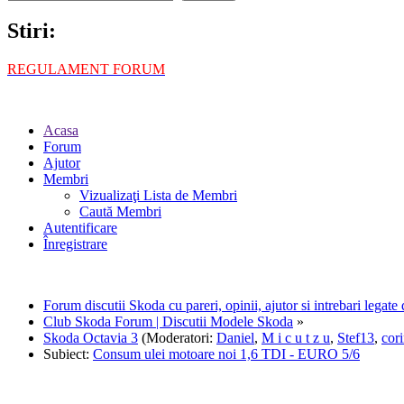
Stiri:
REGULAMENT FORUM
Acasa
Forum
Ajutor
Membri
Vizualizaţi Lista de Membri
Caută Membri
Autentificare
Înregistrare
Forum discutii Skoda cu pareri, opinii, ajutor si intrebari legat
Club Skoda Forum | Discutii Modele Skoda
»
Skoda Octavia 3
(Moderatori:
Daniel
,
M i c u t z u
,
Stef13
,
cor
Subiect:
Consum ulei motoare noi 1,6 TDI - EURO 5/6