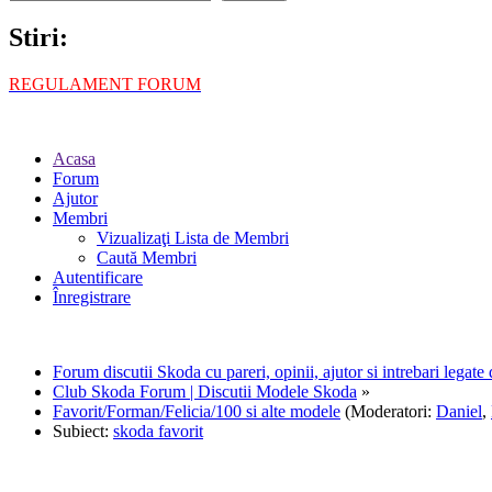
Stiri:
REGULAMENT FORUM
Acasa
Forum
Ajutor
Membri
Vizualizaţi Lista de Membri
Caută Membri
Autentificare
Înregistrare
Forum discutii Skoda cu pareri, opinii, ajutor si intrebari legat
Club Skoda Forum | Discutii Modele Skoda
»
Favorit/Forman/Felicia/100 si alte modele
(Moderatori:
Daniel
,
Subiect:
skoda favorit