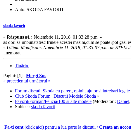
Auto: SKODA FAVORIT
skoda favorit
«
Răspuns #1 :
Noiembrie 11, 2018, 01:33:28 p.m. »
as dori sa imbunatatesc frinele acestei masini,cum se poate?pot gasi ev
«
Ultima Modificare: Noiembrie 11, 2018, 01:35:07 p.m. de STELU
memorat
Tipărire
Pagini: [
1
]
Mergi Sus
« precedentul
următorul »
Forum discutii Skoda cu pareri, opinii, ajutor si intrebari legat
Club Skoda Forum | Discutii Modele Skoda
»
Favorit/Forman/Felicia/100 si alte modele
(Moderatori:
Daniel
Subiect:
skoda favorit
Fa-ti cont
(click aici) pentru a lua parte la discutii /
Create an acco