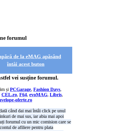
ine forumul
pără de la eMAG apăsând
întâi acest buton
astfel vei susține forumul.
ăm și
PCGarage
,
Fashion Days
,
,
CEL.ro
,
F64
,
evoMAG
,
Libris
,
velope-oferte.ro
dată când dai mai întâi click pe unul
linkuri de mai sus, iar abia mai apoi
uți forumul cu un mic comision care se
contul de afiliere pentru plata