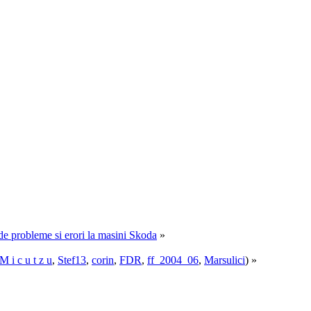
e de probleme si erori la masini Skoda
»
M i c u t z u
,
Stef13
,
corin
,
FDR
,
ff_2004_06
,
Marsulici
) »