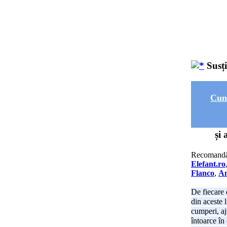
Susț
Cum
și 
Recomand
Elefant.ro
Flanco
,
An
De fiecare 
din aceste 
cumperi, aj
întoarce în 