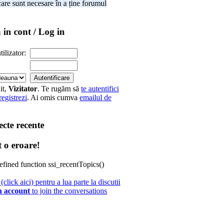
 care sunt necesare în a ține forumul
 in cont / Log in
ilizator:
it,
Vizitator
. Te rugăm să
te autentifici
registrezi
. Ai omis cumva
emailul de
cte recente
 o eroare!
efined function ssi_recentTopics()
(click aici) pentru a lua parte la discutii
n account
to join the conversations