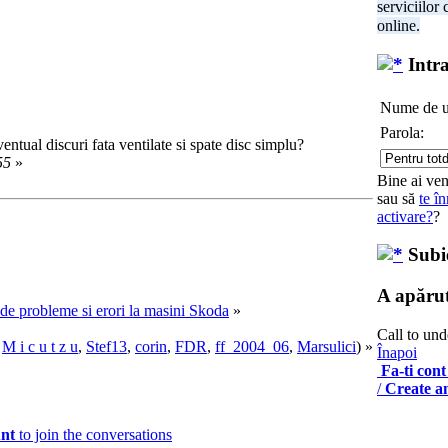
serviciilor
online.
Intra
Nume de ut
Parola:
entual discuri fata ventilate si spate disc simplu?
55
»
Bine ai ven
sau să
te în
activare?
?
Subie
A apărut
e de probleme si erori la masini Skoda
»
Call to und
,
M i c u t z u
,
Stef13
,
corin
,
FDR
,
ff_2004_06
,
Marsulici
) »
Înapoi
Fa-ti cont
/
Create a
unt
to join the conversations