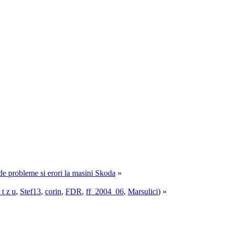
e de probleme si erori la masini Skoda
»
 t z u
,
Stef13
,
corin
,
FDR
,
ff_2004_06
,
Marsulici
) »