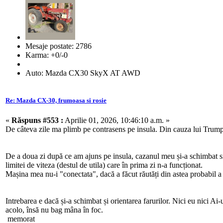
Mesaje postate: 2786
Karma: +0/-0
Auto: Mazda CX30 SkyX AT AWD
Re: Mazda CX-30, frumoasa si rosie
«
Răspuns #553 :
Aprilie 01, 2026, 10:46:10 a.m. »
De câteva zile ma plimb pe contrasens pe insula. Din cauza lui Trump, 
De a doua zi după ce am ajuns pe insula, cazanul meu și-a schimbat sing
limitei de viteza (destul de utila) care în prima zi n-a funcționat.
Mașina mea nu-i "conectata", dacă a făcut răutăți din astea probabil a
Intrebarea e dacă și-a schimbat și orientarea farurilor. Nici eu nici A
acolo, însă nu bag mâna în foc.
memorat