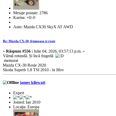
Mesaje postate: 2786
Karma: +0/-0
Auto: Mazda CX30 SkyX AT AWD
Re: Mazda CX-30, frumoasa si rosie
«
Răspuns #556 :
Iulie 04, 2026, 03:57:13 p.m. »
Vârstă rotundă. Și încă fragedă
memorat
Mazda CX-30 Rosie 2020
Skoda Superb 1.8 TSI 2010 - in Ilfov
james kilowatt
Expert
Joined: Ian 2010
Locaţia: Europa