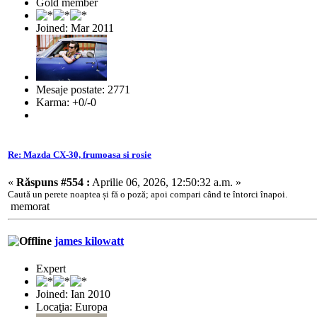
Gold member
Joined: Mar 2011
Mesaje postate: 2771
Karma: +0/-0
Re: Mazda CX-30, frumoasa si rosie
«
Răspuns #554 :
Aprilie 06, 2026, 12:50:32 a.m. »
Caută un perete noaptea și fă o poză; apoi compari când te întorci
înapoi.
memorat
james kilowatt
Expert
Joined: Ian 2010
Locaţia: Europa