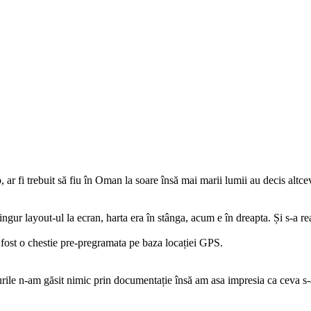
ar fi trebuit să fiu în Oman la soare însă mai marii lumii au decis altce
ur layout-ul la ecran, harta era în stânga, acum e în dreapta. Și s-a rea
 fost o chestie pre-pregramata pe baza locației GPS.
i-urile n-am găsit nimic prin documentație însă am asa impresia ca ceva s