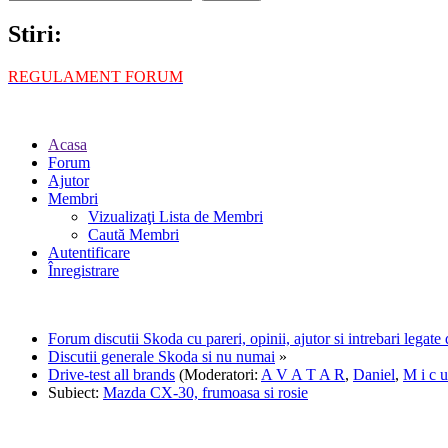
Stiri:
REGULAMENT FORUM
Acasa
Forum
Ajutor
Membri
Vizualizaţi Lista de Membri
Caută Membri
Autentificare
Înregistrare
Forum discutii Skoda cu pareri, opinii, ajutor si intrebari legat
Discutii generale Skoda si nu numai
»
Drive-test all brands
(Moderatori:
A V A T A R
,
Daniel
,
M i c u
Subiect:
Mazda CX-30, frumoasa si rosie