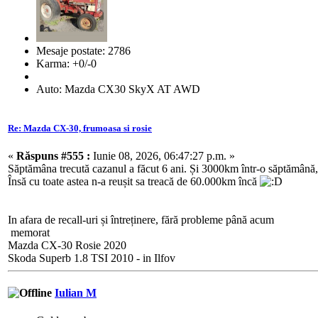
Mesaje postate: 2786
Karma: +0/-0
Auto: Mazda CX30 SkyX AT AWD
Re: Mazda CX-30, frumoasa si rosie
«
Răspuns #555 :
Iunie 08, 2026, 06:47:27 p.m. »
Săptămâna trecută cazanul a făcut 6 ani. Și 3000km într-o săptămână, 
Însă cu toate astea n-a reușit sa treacă de 60.000km încă
In afara de recall-uri și întreținere, fără probleme până acum
memorat
Mazda CX-30 Rosie 2020
Skoda Superb 1.8 TSI 2010 - in Ilfov
Iulian M