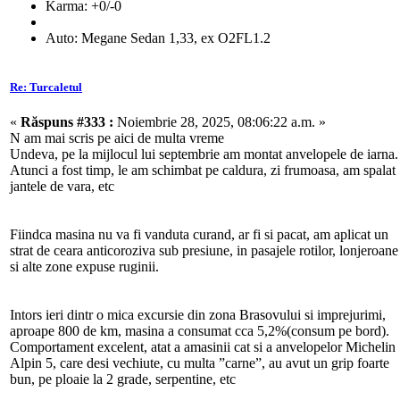
Karma: +0/-0
Auto: Megane Sedan 1,33, ex O2FL1.2
Re: Turcaletul
«
Răspuns #333 :
Noiembrie 28, 2025, 08:06:22 a.m. »
N am mai scris pe aici de multa vreme
Undeva, pe la mijlocul lui septembrie am montat anvelopele de iarna.
Atunci a fost timp, le am schimbat pe caldura, zi frumoasa, am spalat
jantele de vara, etc
Fiindca masina nu va fi vanduta curand, ar fi si pacat, am aplicat un
strat de ceara anticoroziva sub presiune, in pasajele rotilor, lonjeroane
si alte zone expuse ruginii.
Intors ieri dintr o mica excursie din zona Brasovului si imprejurimi,
aproape 800 de km, masina a consumat cca 5,2%(consum pe bord).
Comportament excelent, atat a amasinii cat si a anvelopelor Michelin
Alpin 5, care desi vechiute, cu multa ”carne”, au avut un grip foarte
bun, pe ploaie la 2 grade, serpentine, etc