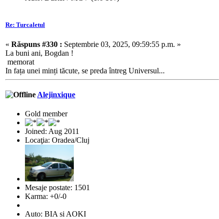
Re: Turcaletul
«
Răspuns #330 :
Septembrie 03, 2025, 09:59:55 p.m. »
La buni ani, Bogdan !
memorat
In fața unei minți tăcute, se preda întreg Universul...
Alejinxique
Gold member
Joined: Aug 2011
Locaţia: Oradea/Cluj
Mesaje postate: 1501
Karma: +0/-0
Auto: BIA si AOKI