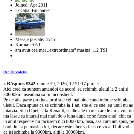
Joined: Apr 2011
Locaţia: Bucharest
Mesaje postate: 4545
Karma: +0/-1
am avut cea mai ,,extraordinara'' masina: 1.2 TSI
Re: Turcaletul
«
Răspuns #342 :
Iunie 19, 2026, 12:51:17 p.m. »
Aici cred ca suntem amandoi de acord: sa schimbi uleiul la 2 ani si
30000km inseamna sa fii inconstient.
Pe de alta parte producatorul stie cel mai bine cand trebuie schimbat
uleiul. Daca spune ca se schimba la 1 an, stie el ce stie, eu unul nu as
intarzia. Si la Opel, si la Renault, si alte alte marci care le-am avut, nu
ma lasau sa intarzii mai mult de o luna dupa ce se facea anul, chit ca
in anul respectiv nu facusem nici 8000 km. Insa, asa cum am spus, pe
banii lui si pe masina lui, fiecare este liber sa faca ce vrea. Unii vad
ca isi schimba la 9000km, altii la 30000km.