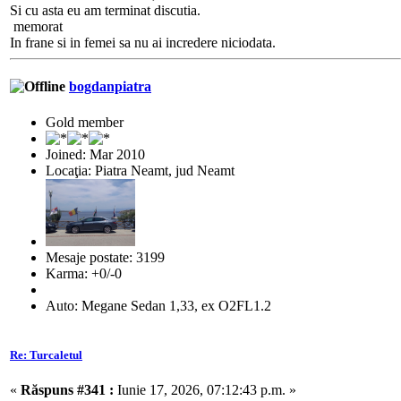
Si cu asta eu am terminat discutia.
memorat
In frane si in femei sa nu ai incredere niciodata.
bogdanpiatra
Gold member
Joined: Mar 2010
Locaţia: Piatra Neamt, jud Neamt
Mesaje postate: 3199
Karma: +0/-0
Auto: Megane Sedan 1,33, ex O2FL1.2
Re: Turcaletul
«
Răspuns #341 :
Iunie 17, 2026, 07:12:43 p.m. »