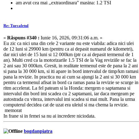
am avut cea mai ,,extraordinara'' masina: 1.2 TSI
Re: Turcaletul
«
Răspuns #340 :
Iunie 16, 2026, 09:31:06 a.m. »
Eu zic ca nici una din cele 2 variante nu este viabila: adica nici ulei
de 12 luni si 29900 km (pentru ca ai depasit numarul de kilometri),
dar nici ulei de 15 luni si 12 000km (ptr ca ai depasit termenul de 1
an). Multi cred ca la motorizarile 1.5 TSI de la Vag reviziile se fac la
2 ani sau 30 000km. Gresit, in realitate termenul este de pana la 2 ani
si pana la 30 000 km, si iti apare in bord intervalul de timp/km ramasi
pana la revizie. In practica nu ai cum sa ajungi la 2 ani si 30 000 km
pentru ca termenul afisat in bord ca ramas pana la revizie se scurge in
ritm accelerat. La fel pateam si la Honda: mergem o saptamana si
intervalul din bord imi scadea cu 2 saptamani, iar daca mergeam pe
autostrada cu viteza, intervalul imi scadea si mai mult. Pana la urma
computerul decidea cat de uzat era uleiul si ma chema la revizie.
memorat
In frane si in femei sa nu ai incredere niciodata.
bogdanpiatra