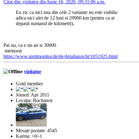
Citat din: vizitator din Iunie 16, 2026, 09:31:06 a.m.
Eu zic ca nici una din cele 2 variante nu este viabila:
adica nici ulei de 12 luni si 29900 km (pentru ca ai
depasit numarul de kilometri),
Pai nu, ca e un an si 30000
memorat
https://www.spritmonitor.de/de/detailansicht/1051925.html
vizitator
Gold member
Joined: Apr 2011
Locaţia: Bucharest
Mesaje postate: 4545
Karma: +0/-1