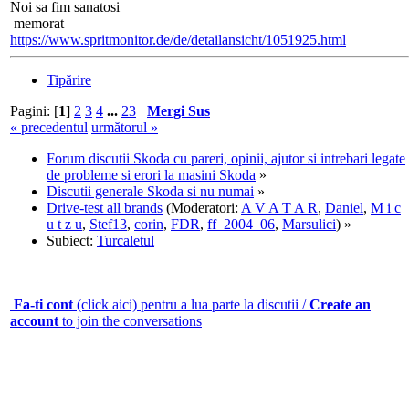
Noi sa fim sanatosi
memorat
https://www.spritmonitor.de/de/detailansicht/1051925.html
Tipărire
Pagini: [
1
]
2
3
4
...
23
Mergi Sus
« precedentul
următorul »
Forum discutii Skoda cu pareri, opinii, ajutor si intrebari legate
de probleme si erori la masini Skoda
»
Discutii generale Skoda si nu numai
»
Drive-test all brands
(Moderatori:
A V A T A R
,
Daniel
,
M i c
u t z u
,
Stef13
,
corin
,
FDR
,
ff_2004_06
,
Marsulici
) »
Subiect:
Turcaletul
Fa-ti cont
(click aici) pentru a lua parte la discutii /
Create an
account
to join the conversations