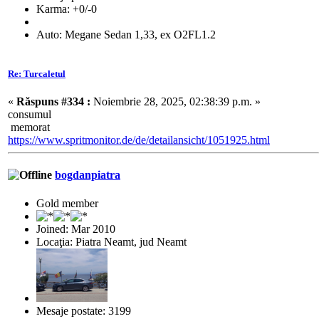
Karma: +0/-0
Auto: Megane Sedan 1,33, ex O2FL1.2
Re: Turcaletul
«
Răspuns #334 :
Noiembrie 28, 2025, 02:38:39 p.m. »
consumul
memorat
https://www.spritmonitor.de/de/detailansicht/1051925.html
bogdanpiatra
Gold member
Joined: Mar 2010
Locaţia: Piatra Neamt, jud Neamt
Mesaje postate: 3199