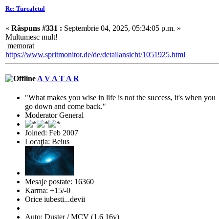
Re: Turcaletul
«
Răspuns #331 :
Septembrie 04, 2025, 05:34:05 p.m. »
Multumesc mult!
memorat
https://www.spritmonitor.de/de/detailansicht/1051925.html
A V A T A R
"What makes you wise in life is not the success, it's when you
go down and come back."
Moderator General
Joined: Feb 2007
Locaţia: Beius
Mesaje postate: 16360
Karma: +15/-0
Orice iubesti...devii
Auto: Duster / MCV (1.6 16v)