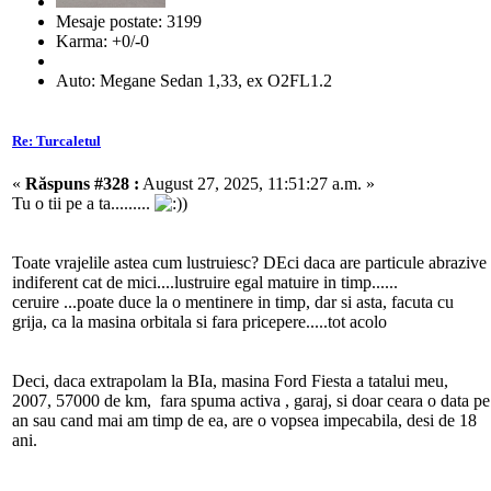
Mesaje postate: 3199
Karma: +0/-0
Auto: Megane Sedan 1,33, ex O2FL1.2
Re: Turcaletul
«
Răspuns #328 :
August 27, 2025, 11:51:27 a.m. »
Tu o tii pe a ta.........
)
Toate vrajelile astea cum lustruiesc? DEci daca are particule abrazive
indiferent cat de mici....lustruire egal matuire in timp......
ceruire ...poate duce la o mentinere in timp, dar si asta, facuta cu
grija, ca la masina orbitala si fara pricepere.....tot acolo
Deci, daca extrapolam la BIa, masina Ford Fiesta a tatalui meu,
2007, 57000 de km, fara spuma activa , garaj, si doar ceara o data pe
an sau cand mai am timp de ea, are o vopsea impecabila, desi de 18
ani.