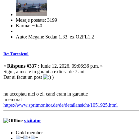
Mesaje postate: 3199
Karma: +0/-0
Auto: Megane Sedan 1,33, ex O2FL1.2
Re: Turcaletul
«
Răspuns #337 :
Iunie 12, 2026, 09:06:36 p.m. »
Sigur, a mea e in garantia extinsa de 7 ani
Dar ai facut un post
)
nu acceptau nici o zi, cand eram in garantie
memorat
https://www.spritmonitor.de/de/detailansicht/1051925.html
vizitator
Gold member