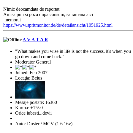
Nimic deocamdata de raportat
Am sa pun si poza dupa consum, sa ramana aici
memorat
https://www.spritmonitor.de/de/detailansicht/1051925.html
A V A T A R
"What makes you wise in life is not the success, it's when you
go down and come back."
Moderator General
Joined: Feb 2007
Locaţia: Beius
Mesaje postate: 16360
Karma: +15/-0
Orice iubesti...devii
Auto: Duster / MCV (1.6 16v)