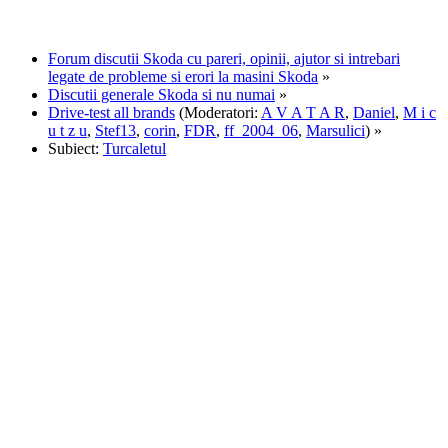
Forum discutii Skoda cu pareri, opinii, ajutor si intrebari
legate de probleme si erori la masini Skoda
»
Discutii generale Skoda si nu numai
»
Drive-test all brands
(Moderatori:
A V A T A R
,
Daniel
,
M i c
u t z u
,
Stef13
,
corin
,
FDR
,
ff_2004_06
,
Marsulici
) »
Subiect:
Turcaletul