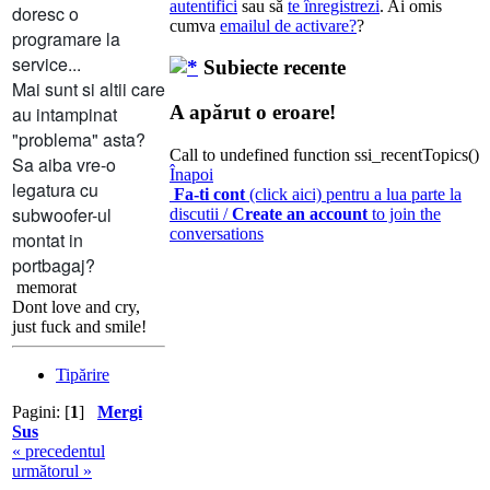
autentifici
sau să
te înregistrezi
. Ai omis
doresc o
cumva
emailul de activare?
?
programare la
service...
Subiecte recente
Mai sunt si altii care
A apărut o eroare!
au intampinat
"problema" asta?
Call to undefined function ssi_recentTopics()
Sa aiba vre-o
Înapoi
legatura cu
Fa-ti cont
(click aici) pentru a lua parte la
subwoofer-ul
discutii /
Create an account
to join the
conversations
montat in
portbagaj?
memorat
Dont love and cry,
just fuck and smile!
Tipărire
Pagini: [
1
]
Mergi
Sus
« precedentul
următorul »