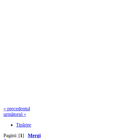
« precedentul
următorul »
Tipărire
Pagini: [
1
]
Mergi