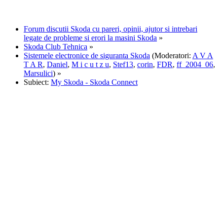
Forum discutii Skoda cu pareri, opinii, ajutor si intrebari
legate de probleme si erori la masini Skoda
»
Skoda Club Tehnica
»
Sistemele electronice de siguranta Skoda
(Moderatori:
A V A
T A R
,
Daniel
,
M i c u t z u
,
Stef13
,
corin
,
FDR
,
ff_2004_06
,
Marsulici
) »
Subiect:
My Skoda - Skoda Connect