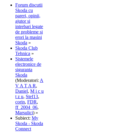
Forum discutii
Skoda cu
pareri, opinii,
ajutor si
intrebari legate
de probleme si
erori la masini
Skoda
»
Skoda Club
Tehnica
»
Sistemele
electronice de
siguranta
Skoda
(Moderatori:
A
V A T A R
,
Daniel
,
M i c u
t z u
,
Stef13
,
corin
,
FDR
,
ff_2004_06
,
Marsulici
) »
Subiect:
My
Skoda - Skoda
Connect