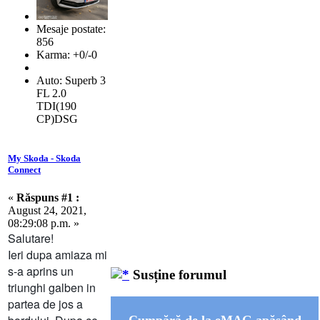
Mesaje postate:
856
Karma: +0/-0
Auto: Superb 3
FL 2.0
TDI(190
CP)DSG
My Skoda - Skoda
Connect
«
Răspuns #1 :
August 24, 2021,
08:29:08 p.m. »
Salutare!
Ieri dupa amiaza mi
s-a aprins un
Susține forumul
triunghi galben in
partea de jos a