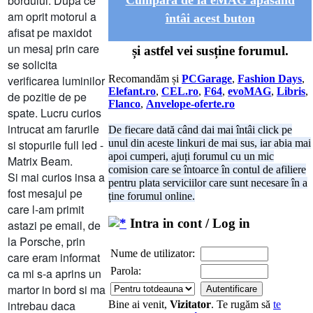
bordului. Dupa ce
Cumpără de la eMAG apăsând
am oprit motorul a
întâi acest buton
afisat pe maxidot
un mesaj prin care
și astfel vei susține forumul.
se solicita
verificarea luminilor
Recomandăm și
PCGarage
,
Fashion Days
,
Elefant.ro
,
CEL.ro
,
F64
,
evoMAG
,
Libris
,
de pozitie de pe
Flanco
,
Anvelope-oferte.ro
spate. Lucru curios
intrucat am farurile
De fiecare dată când dai mai întâi click pe
si stopurile full led -
unul din aceste linkuri de mai sus, iar abia mai
apoi cumperi, ajuți forumul cu un mic
Matrix Beam.
comision care se întoarce în contul de afiliere
Si mai curios insa a
pentru plata serviciilor care sunt necesare în a
fost mesajul pe
ține forumul online.
care l-am primit
Intra in cont / Log in
astazi pe email, de
la Porsche, prin
Nume de utilizator:
care eram informat
Parola:
ca mi s-a aprins un
martor in bord si ma
intrebau daca
Bine ai venit,
Vizitator
. Te rugăm să
te