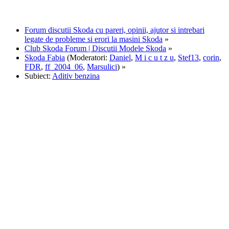
Forum discutii Skoda cu pareri, opinii, ajutor si intrebari
legate de probleme si erori la masini Skoda
»
Club Skoda Forum | Discutii Modele Skoda
»
Skoda Fabia
(Moderatori:
Daniel
,
M i c u t z u
,
Stef13
,
corin
,
FDR
,
ff_2004_06
,
Marsulici
) »
Subiect:
Aditiv benzina