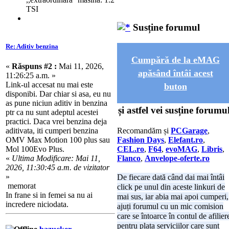
TSI
Susține forumul
Re: Aditiv benzina
Cumpără de la eMAG
«
Răspuns #2 :
Mai 11, 2026,
apăsând întâi acest
11:26:25 a.m. »
Link-ul accesat nu mai este
buton
disponibi. Dar chiar si asa, eu nu
as pune niciun aditiv in benzina
și astfel vei susține forumul
ptr ca nu sunt adeptul acestei
practici. Daca vrei benzina deja
aditivata, iti cumperi benzina
Recomandăm și
PCGarage
,
OMV Max Motion 100 plus sau
Fashion Days
,
Elefant.ro
,
Mol 100Evo Plus.
CEL.ro
,
F64
,
evoMAG
,
Libris
,
«
Ultima Modificare: Mai 11,
Flanco
,
Anvelope-oferte.ro
2026, 11:30:45 a.m. de vizitator
»
De fiecare dată când dai mai întâi
memorat
click pe unul din aceste linkuri de
In frane si in femei sa nu ai
mai sus, iar abia mai apoi cumperi,
incredere niciodata.
ajuți forumul cu un mic comision
care se întoarce în contul de afilier
pentru plata serviciilor care sunt