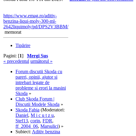
https://www.emag.ro/aditiv-
benzina-liqui-moly-300-ml-
2642liquimoly/pd/DPS2V3BBM/
memorat
Tipărire
Pagini: [
1
]
Mergi Sus
« precedentul
următorul »
Forum discutii Skoda cu
pareri, opinii, ajutor si
intrebari legate de
probleme si erori la masini
Skoda
»
Club Skoda Forum |
Discutii Modele Skoda
»
Skoda Fabia
(Moderatori:
Daniel
,
M i c u t z u
,
Stef13
,
corin
,
FDR
,
ff_2004_06
,
Marsulici
) »
Subiect:
Aditiv benzina