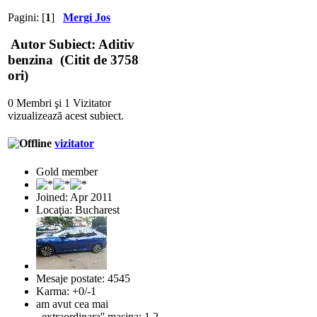
Pagini: [
1
]
Mergi Jos
Autor
Subiect: Aditiv
benzina (Citit de 3758
ori)
0 Membri şi 1 Vizitator
vizualizează acest subiect.
vizitator
Gold member
Joined: Apr 2011
Locaţia: Bucharest
Mesaje postate: 4545
Karma: +0/-1
am avut cea mai
,,extraordinara'' masina: 1.2