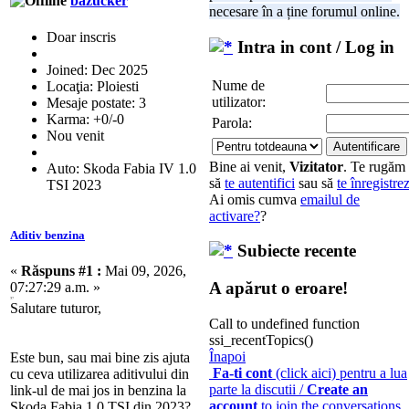
bazucker
necesare în a ține forumul online.
Doar inscris
Intra in cont / Log in
Joined: Dec 2025
Nume de
Locaţia: Ploiesti
utilizator:
Mesaje postate: 3
Karma: +0/-0
Parola:
Nou venit
Bine ai venit,
Vizitator
. Te rugăm
Auto: Skoda Fabia IV 1.0
să
te autentifici
sau să
te înregistrez
TSI 2023
Ai omis cumva
emailul de
activare?
?
Aditiv benzina
Subiecte recente
«
Răspuns #1 :
Mai 09, 2026,
A apărut o eroare!
07:27:29 a.m. »
3?
Salutare tuturor,
Call to undefined function
ssi_recentTopics()
Înapoi
Este bun, sau mai bine zis ajuta
Fa-ti cont
(click aici) pentru a lua
cu ceva utilizarea aditivului din
parte la discutii /
Create an
link-ul de mai jos in benzina la
account
to join the conversations
Skoda Fabia 1.0 TSI din 2023?