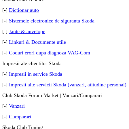
[-]
Dictionar auto
[-]
Sistemele electronice de siguranta Skoda
[-]
Jante & anvelope
[-]
Linkuri & Documente utile
[-]
Coduri erori dupa diagnoza VAG-Com
Impresii ale clientilor Skoda
[-]
Impresii in service Skoda
[-]
Impresii alte servicii Skoda (vanzari, atitudine personal)
Club Skoda Forum Market | Vanzari/Cumparari
[-]
Vanzari
[-]
Cumparari
Skoda Club Tuning