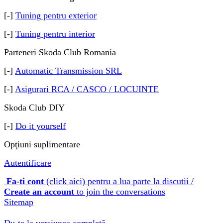
[-]
Tuning pentru exterior
[-]
Tuning pentru interior
Parteneri Skoda Club Romania
[-]
Automatic Transmission SRL
[-]
Asigurari RCA / CASCO / LOCUINTE
Skoda Club DIY
[-]
Do it yourself
Opţiuni suplimentare
Autentificare
Fa-ti cont
(click aici) pentru a lua parte la discutii /
Create an account
to join the conversations
Sitemap