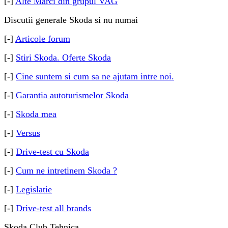
[-]
Alte Marci din grupul VAG
Discutii generale Skoda si nu numai
[-]
Articole forum
[-]
Stiri Skoda. Oferte Skoda
[-]
Cine suntem si cum sa ne ajutam intre noi.
[-]
Garantia autoturismelor Skoda
[-]
Skoda mea
[-]
Versus
[-]
Drive-test cu Skoda
[-]
Cum ne intretinem Skoda ?
[-]
Legislatie
[-]
Drive-test all brands
Skoda Club Tehnica