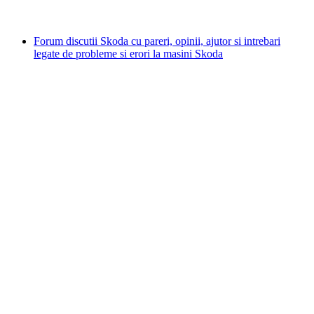
Forum discutii Skoda cu pareri, opinii, ajutor si intrebari
legate de probleme si erori la masini Skoda