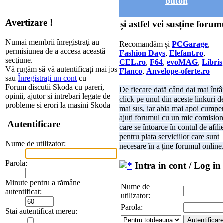
buton
Avertizare !
și astfel vei susține forum
Numai membrii înregistraţi au
Recomandăm și
PCGarage
,
permisiunea de a accesa această
Fashion Days
,
Elefant.ro
,
secţiune.
CEL.ro
,
F64
,
evoMAG
,
Libris
Vă rugăm să vă autentificați mai jos
Flanco
,
Anvelope-oferte.ro
sau
Înregistraţi un cont
cu
Forum discutii Skoda cu pareri,
De fiecare dată când dai mai întâ
opinii, ajutor si intrebari legate de
click pe unul din aceste linkuri d
probleme si erori la masini Skoda.
mai sus, iar abia mai apoi cumper
ajuți forumul cu un mic comision
Autentificare
care se întoarce în contul de afili
pentru plata serviciilor care sunt
Nume de utilizator:
necesare în a ține forumul online
Parola:
Intra in cont / Log in
Minute pentru a rămâne
Nume de
autentificat:
utilizator:
Parola:
Stai autentificat mereu: