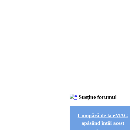
Susține forumul
Cumpără de la eMAG
apăsând întâi acest