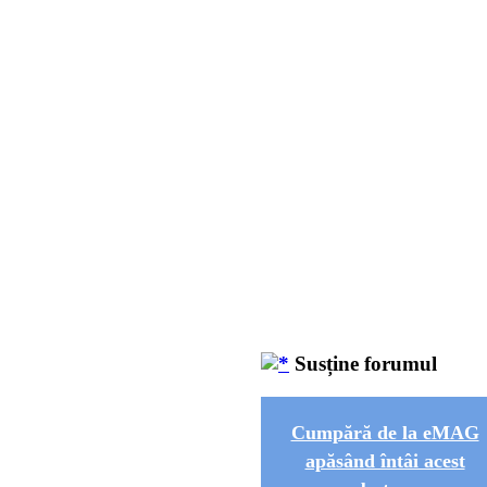
Susține forumul
Cumpără de la eMAG
apăsând întâi acest