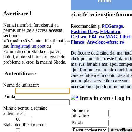
buton
Avertizare !
și astfel vei susține forum
Numai membrii înregistraţi au
Recomandăm și
PCGarage
,
permisiunea de a accesa această
Fashion Days
,
Elefant.ro
,
secţiune.
CEL.ro
,
F64
,
evoMAG
,
Libris
Vă rugăm să vă autentificați mai jos
Flanco
,
Anvelope-oferte.ro
sau
Înregistraţi un cont
cu
Forum discutii Skoda cu pareri,
De fiecare dată când dai mai întâ
opinii, ajutor si intrebari legate de
click pe unul din aceste linkuri d
probleme si erori la masini Skoda.
mai sus, iar abia mai apoi cumper
ajuți forumul cu un mic comision
Autentificare
care se întoarce în contul de afili
pentru plata serviciilor care sunt
Nume de utilizator:
necesare în a ține forumul online
Parola:
Intra in cont / Log in
Minute pentru a rămâne
Nume de
autentificat:
utilizator:
Parola:
Stai autentificat mereu: