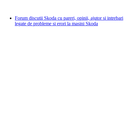
Forum discutii Skoda cu pareri, opinii, ajutor si intrebari
legate de probleme si erori la masini Skoda