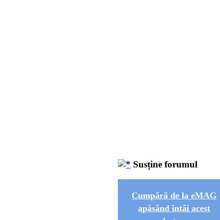
Susține forumul
Cumpără de la eMAG
apăsând întâi acest