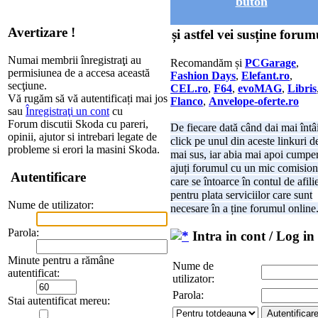
buton
Avertizare !
și astfel vei susține forum
Numai membrii înregistraţi au
Recomandăm și
PCGarage
,
permisiunea de a accesa această
Fashion Days
,
Elefant.ro
,
secţiune.
CEL.ro
,
F64
,
evoMAG
,
Libris
Vă rugăm să vă autentificați mai jos
Flanco
,
Anvelope-oferte.ro
sau
Înregistraţi un cont
cu
Forum discutii Skoda cu pareri,
De fiecare dată când dai mai întâ
opinii, ajutor si intrebari legate de
click pe unul din aceste linkuri d
probleme si erori la masini Skoda.
mai sus, iar abia mai apoi cumper
ajuți forumul cu un mic comision
Autentificare
care se întoarce în contul de afili
pentru plata serviciilor care sunt
Nume de utilizator:
necesare în a ține forumul online
Parola:
Intra in cont / Log in
Minute pentru a rămâne
Nume de
autentificat:
utilizator:
Parola:
Stai autentificat mereu: