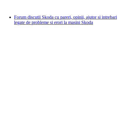
Forum discutii Skoda cu pareri, opinii, ajutor si intrebari
legate de probleme si erori la masini Skoda